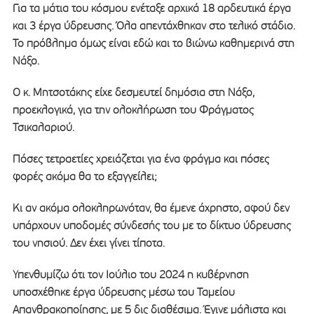
Για τα μάτια του κόσμου ενέταξε αρχικά 18 αρδευτικά έργα
και 3 έργα ύδρευσης. Όλα απεντάχθηκαν στο τελικό στάδιο.
Το πρόβλημα όμως είναι εδώ και το βιώνω καθημερινά στη
Νάξο.
Ο κ. Μητσοτάκης είχε δεσμευτεί δημόσια στη Νάξο,
προεκλογικά, για την ολοκλήρωση του Φράγματος
Τσικαλαριού.
Πόσες τετραετίες χρειάζεται για ένα φράγμα και πόσες
φορές ακόμα θα το εξαγγείλει;
Κι αν ακόμα ολοκληρωνόταν, θα έμενε άχρηστο, αφού δεν
υπάρχουν υποδομές σύνδεσής του με το δίκτυο ύδρευσης
του νησιού. Δεν έχει γίνει τίποτα.
Υπενθυμίζω ότι τον Ιούλιο του 2024 η κυβέρνηση
υποσχέθηκε έργα ύδρευσης μέσω του Ταμείου
Απανθρακοποίησης, με 5 δις διαθέσιμα. Έγινε μάλιστα και