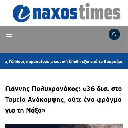
1 ώ
λλους παρουσίασε μηχανική βλάβη έξω από το Βουρκάρι
Γιάννης Πολυχρονάκος: «36 δισ. στο
Ταμείο Ανάκαμψης, ούτε ένα φράγμα
για τη Νάξο»