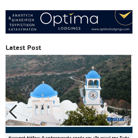
Latest Post
Κωμιακή Νάξου: Ο καλοκαιρινός χορός και «Το ψωμί της ζωής