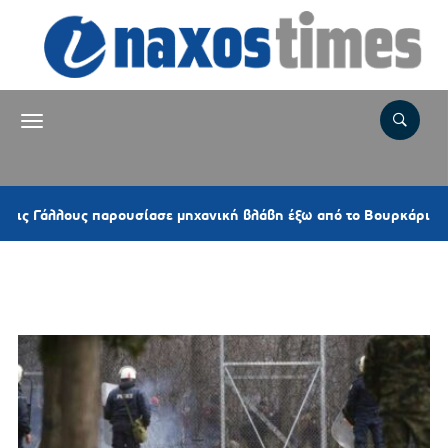
1 ώρα
ους παρουσίασε μηχανική βλάβη έξω από το Βουρκάρι
Ετικέτα:
ΜΑΤ