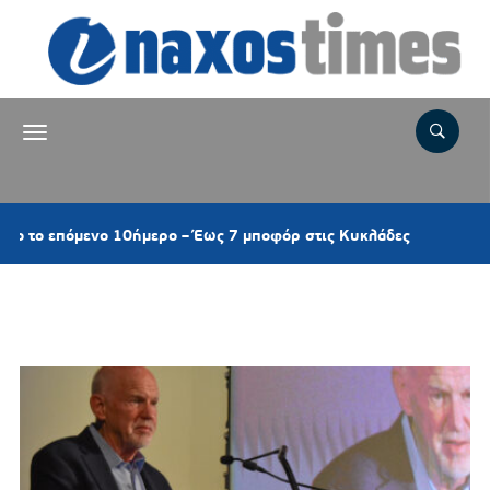
9 ώρες πριν
 10ήμερο – Έως 7 μποφόρ στις Κυκλάδες
Κέα: 
Ετικέτα:
ΟΜΙΛΙΑ