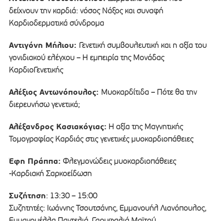
δείχνουν την καρδιά: νόσος Νάξος και συναφή
Καρδιοδερματικά σύνδρομα
Αντιγόνη Μήλιου:
Γενετική συμβουλευτική και η αξία του
γονιδιακού ελέγχου – Η εμπειρία της Μονάδας
ΚαρδιοΓενετικής
Αλέξιος Αντωνόπουλος:
Μυοκαρδίτιδα – Πότε θα την
διερευνήσω γενετικά;
Αλέξανδρος Κασιακόγιας:
Η αξία της Μαγνητικής
Τομογραφίας Καρδιάς στις γενετικές μυοκαρδιοπάθειες
Έφη Πράππα:
Φλεγμονώδεις μυοκαρδιοπάθειες
-Καρδιακή Σαρκοείδωση
Συζήτηση
: 13:30 – 15:00
Συζητητές: Ιωάννης Τσουτσάνης, Εμμανουήλ Λιανόπουλος,
Εμμανουέλλα Παντελιά, Γαρυφαλιά Μαϊτού