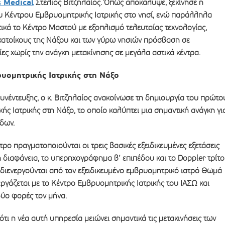
 Medical
Στέλιος Βιτζηλαίος. Όπως αποκάλυψε, ξεκίνησε η
υ Κέντρου Εμβρυομητρικής Ιατρικής στο νησί, ενώ παράλληλα
ικά το Κέντρο Μαστού με εξοπλισμό τελευταίας τεχνολογίας,
ατοίκους της Νάξου και των γύρω νησιών πρόσβαση σε
ίες χωρίς την ανάγκη μετακίνησης σε μεγάλα αστικά κέντρα.
υομητρικής Ιατρικής στη Νάξο
συνέντευξης, ο κ. Βιτζηλαίος ανακοίνωσε τη δημιουργία του πρώτο
ς Ιατρικής στη Νάξο, το οποίο καλύπτει μια σημαντική ανάγκη γι
δων.
τρο πραγματοποιούνται οι τρεις βασικές εξειδικευμένες εξετάσεις
ή διαφάνεια, το υπερηχογράφημα β’ επιπέδου και το Doppler τρίτ
ς διενεργούνται από τον εξειδικευμένο εμβρυομητρικό ιατρό Θωμά
ργάζεται με το Κέντρο Εμβρυομητρικής Ιατρικής του ΙΑΣΩ και
δύο φορές τον μήνα.
 ότι η νέα αυτή υπηρεσία μειώνει σημαντικά τις μετακινήσεις των