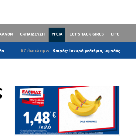
ΒΑΛΛΟΝ
ΕΚΠΑΙΔΕΥΣΗ
ΥΓΕΙΑ
LET’S TALK GIRLS
LIFE
 λεπτά πριν
Καιρός: Ισχυρά μελτέμια, υψηλός κίνδυνος πυρκαγιάς
ς