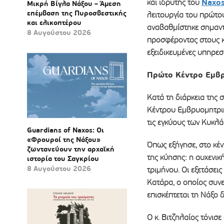
Naxos
και ιδρυτής του
Μικρή Βίγλα Νάξου – Άμεση
επέμβαση της Πυροσβεστικής
λειτουργία του πρώτο
και ελικοπτέρου
αναβαθμίστηκε σημαντ
8 Αυγούστου 2026
προσφέροντας στους κ
εξειδικευμένες υπηρεσ
Πρώτο Κέντρο Εμβρ
Κατά τη διάρκεια της 
Κέντρου Εμβρυομητρική
τις εγκύους των Κυκλά
Guardians of Naxos: Οι
«Φρουροί της Νάξου»
Όπως εξήγησε, στο κέν
ζωντανεύουν την αρχαϊκή
της κύησης: η αυχενικ
ιστορία του Σαγκρίου
8 Αυγούστου 2026
τριμήνου. Οι εξετάσει
Κατάρα, ο οποίος συνε
επισκέπτεται τη Νάξο 
Ο κ. Βιτζηλαίος τόνισε