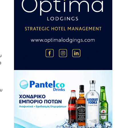
υ
α
ου