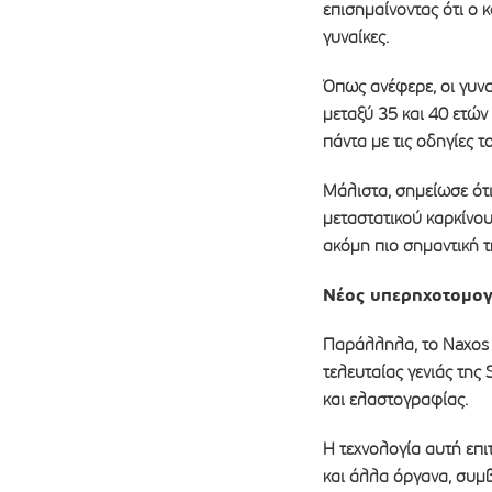
επισημαίνοντας ότι ο 
γυναίκες.
Όπως ανέφερε, οι γυν
μεταξύ 35 και 40 ετών
πάντα με τις οδηγίες 
Μάλιστα, σημείωσε ότι
μεταστατικού καρκίνου
ακόμη πιο σημαντική τ
Νέος υπερηχοτομογ
Παράλληλα, το Naxos
τελευταίας γενιάς της 
και ελαστογραφίας.
Η τεχνολογία αυτή επι
και άλλα όργανα, συμ