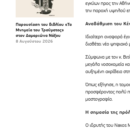
εγκύων προς την Αθήνα,
την παροχή υψηλού επ
Αναβάθμιση του Κέ
Παρουσίαση του βιβλίου «Τα
Μνημεία του Τραύματος»
στον Δαμαριώνα Νάξου
Ιδιαίτερη αναφορά έγι
8 Αυγούστου 2026
διαθέτει νέο ψηφιακό
Σύμφωνα με τον κ. Βιτ
μεγάλα νοσοκομεία και
αυξημένη ακρίβεια στη
Όπως εξήγησε, η τομο
προσφέροντας πολύ πι
μαστογραφία.
Η σημασία της πρό
Ο ιδρυτής του Naxos M