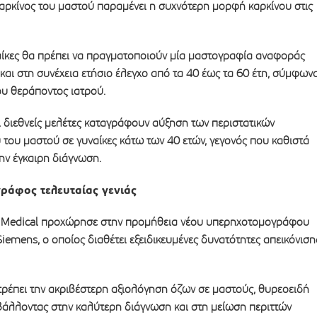
καρκίνος του μαστού παραμένει η συχνότερη μορφή καρκίνου στις
αίκες θα πρέπει να πραγματοποιούν μία μαστογραφία αναφοράς
 και στη συνέχεια ετήσιο έλεγχο από τα 40 έως τα 60 έτη, σύμφων
του θεράποντος ιατρού.
 διεθνείς μελέτες καταγράφουν αύξηση των περιστατικών
 του μαστού σε γυναίκες κάτω των 40 ετών, γεγονός που καθιστά
ην έγκαιρη διάγνωση.
ράφος τελευταίας γενιάς
 Medical προχώρησε στην προμήθεια νέου υπερηχοτομογράφου
Siemens, ο οποίος διαθέτει εξειδικευμένες δυνατότητες απεικόνιση
τρέπει την ακριβέστερη αξιολόγηση όζων σε μαστούς, θυρεοειδή
βάλλοντας στην καλύτερη διάγνωση και στη μείωση περιττών