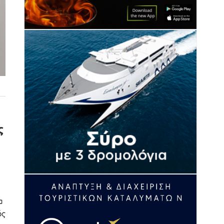
ς
α
ός