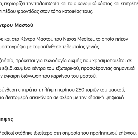
 περιορίζει την ταλαιπωρία και το οικονομικό κόστος και επιτρέπε
ιπέδου φροντίδας στον τόπο κατοικίας τους.
ντρου Μαστού
νε και στο Κέντρο Μαστού του Naxos Medical, το οποίο πλέον
 μαστογράφο με τομοσύνθεση τελευταίας γενιάς.
ζηλαίο, πρόκειται για τεχνολογία αιχμής που χρησιμοποιείται σε
 εξειδικευμένα κέντρα του εξωτερικού, προσφέροντας σημαντικά
ν έγκαιρη διάγνωση του καρκίνου του μαστού.
σύνθεση επιτρέπει τη λήψη περίπου 250 τομών του μαστού,
ο λεπτομερή απεικόνιση σε σχέση με την κλασική ψηφιακή
ληψης
edical στάθηκε ιδιαίτερα στη σημασία του προληπτικού ελέγχου,