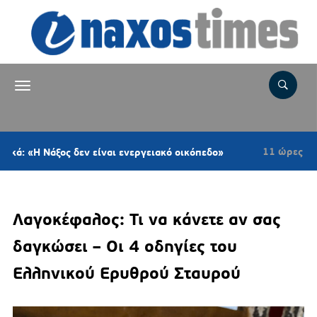
11 ώρες πριν
άξος δεν είναι ενεργειακό οικόπεδο»
Σύρος:
Λαγοκέφαλος: Τι να κάνετε αν σας
δαγκώσει – Οι 4 οδηγίες του
Ελληνικού Ερυθρού Σταυρού