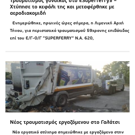
Τραυματισμός γυναίκας στο «Superferry» –
Χτύπησε το κεφάλι της και μεταφέρθηκε με
αεροδιακομιδή
Ενημερώθηκε, πρωινές ώρες σήμερα, η Λιμενική Αρχή
Τήνου, για περιστατικό τραυματισμού 59χρονης επιβάτιδος
επί του Ε/Γ-Ο/Γ ”SUPERFERRY” Ν.A. 620,
Νέος τραυματισμός εργαζόμενου στο Γαλάτσι
Νέο εργατικό ατύχημα σημειώθηκε με εργαζόμενο στην