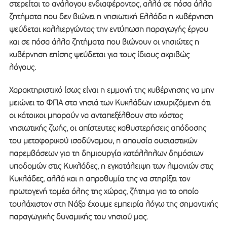
στερείται το ανάλογου ενδιαφέροντος, αλλά σε πόσα άλλα
ζητήματα που δεν βιώνει η νησιωτική Ελλάδα η κυβέρνηση
ψεύδεται καλλιεργώντας την εντύπωση παραγωγής έργου
και σε πόσα άλλα ζητήματα που βιώνουν οι νησιώτες η
κυβέρνηση επίσης ψεύδεται για τους ίδιους ακριβώς
λόγους.
Χαρακτηριστικό ίσως είναι η εμμονή της κυβέρνησης να μην
μειώνει το ΦΠΑ στα νησιά των Κυκλάδων ισχυριζόμενη ότι
οι κάτοικοι μπορούν να ανταπεξέλθουν στο κόστος
νησιωτικής ζωής, οι απίστευτες καθυστερήσεις απόδοσης
του μεταφορικού ισοδύναμου, η απουσία ουσιαστικών
παρεμβάσεων για τη δημιουργία κατάλληλων δημόσιων
υποδομών στις Κυκλάδες, η εγκατάλειψη των λιμανιών στις
Κυκλάδες, αλλά και η απροθυμία της να στηρίξει τον
πρωτογενή τομέα όλης της χώρας, ζήτημα για το οποίο
τουλάχιστον στη Νάξο έχουμε εμπειρία λόγω της σημαντικής
παραγωγικής δυναμικής του νησιού μας.