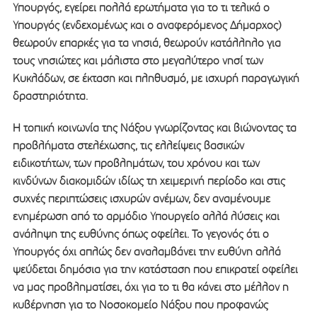
Υπουργός, εγείρει πολλά ερωτήματα για το τι τελικά ο
Υπουργός (ενδεχομένως και ο αναφερόμενος Δήμαρχος)
θεωρούν επαρκές για τα νησιά, θεωρούν κατάλληλο για
τους νησιώτες και μάλιστα στο μεγαλύτερο νησί των
Κυκλάδων, σε έκταση και πληθυσμό, με ισχυρή παραγωγική
δραστηριότητα.
Η τοπική κοινωνία της Νάξου γνωρίζοντας και βιώνοντας τα
προβλήματα στελέχωσης, τις ελλείψεις βασικών
ειδικοτήτων, των προβλημάτων, του χρόνου και των
κινδύνων διακομιδών ιδίως τη χειμερινή περίοδο και στις
συχνές περιπτώσεις ισχυρών ανέμων, δεν αναμένουμε
ενημέρωση από το αρμόδιο Υπουργείο αλλά λύσεις και
ανάληψη της ευθύνης όπως οφείλει. Το γεγονός ότι ο
Υπουργός όχι απλώς δεν αναλαμβάνει την ευθύνη αλλά
ψεύδεται δημόσια για την κατάσταση που επικρατεί οφείλει
να μας προβληματίσει, όχι για το τι θα κάνει στο μέλλον η
κυβέρνηση για το Νοσοκομείο Νάξου που προφανώς