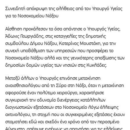
Συνειδητή απόκρυψη της αλήθειας από τον Υπουργό Υγείας
για το Νοσοκομείου Νάξου
Αίσθηση προκάλεσαν τα όσα απάντησε ο Υπουργός Υγείας,
Άδωνις Γεωργιάδης, στις καταγγελίες της δημοτικής
συμβούλου Δήμου Νάξου, Κατερίνας Μουστάκη, για την
συνεχή υποβάθμιση των υπηρεσιών που προσφέρει το
Νοσοκομείο Νάξου αλλά και της γενικότερης απαξίωσης των
δημοσίων δομών υγείας των νησιών στις Κυκλάδες.
Μεταξύ άλλων ο Υπουργός επινόησε μετακίνηση
αναισθησιολόγου από τη Σύρο στη Νάξο, όταν η μετακίνηση
αφορούσε έναν πολύτιμο χειρούργο, χαρακτήρισε
συγκυριακή την αδυναμία διενέργειας κατάλληλων
διαγνωστικών εξετάσεων στο Νοσοκομείο λόγω έλλειψης
ακτινολόγου, τη στιγμή που οι συγκεκριμένες εξετάσεις έχουν
σταματήσει εδώ και σχεδόν ένα χρόνο από τον περασμένο
Αύγουστο, απέφυγε εντέχνως να απαντήσει για τις ελλείψεις