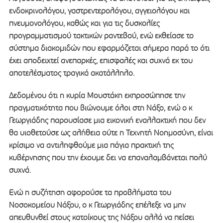
ενδοκρινολόγου, γαστρεντερολόγου, αγγειολόγου και
πνευμονολόγου, καθώς και για τις δυσκολίες
προγραμματισμού τακτικών ραντεβού, ενώ εκθείασε το
σύστημα διακομιδών που εφαρμόζεται σήμερα παρά το ότι
έχει αποδειχτεί ανεπαρκές, επισφαλές και συχνά εκ του
αποτελέσματος τραγικά ακατάλληλο.
Δεδομένου ότι η κυρία Μουστάκη εκπροσώπησε την
πραγματικότητα που βιώνουμε όλοι στη Νάξο, ενώ ο κ
Γεωργιάδης παρουσίασε μια εικονική εναλλακτική που δεν
θα υιοθετούσε ως αλήθεια ούτε η Τεχνητή Νοημοσύνη, είναι
κρίσιμο να αντιληφθούμε μια πάγια πρακτική της
κυβέρνησης που την έχουμε δει να επαναλαμβάνεται πολύ
συχνά.
Ενώ η συζήτηση αφορούσε τα προβλήματα του
Νοσοκομείου Νάξου, ο κ Γεωργιάδης επέλεξε να μην
απευθυνθεί στους κατοίκους της Νάξου αλλά να πείσει