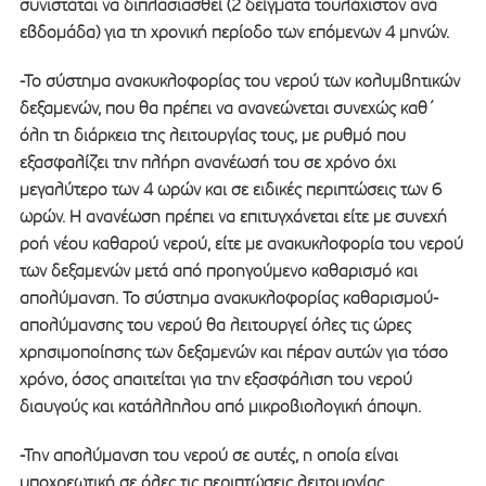
συνιστάται να διπλασιασθεί (2 δείγματα τουλάχιστον ανά
εβδομάδα) για τη χρονική περίοδο των επόμενων 4 μηνών.
-Το σύστημα ανακυκλοφορίας του νερού των κολυμβητικών
δεξαμενών, που θα πρέπει να ανανεώνεται συνεχώς καθ΄
όλη τη διάρκεια της λειτουργίας τους, με ρυθμό που
εξασφαλίζει την πλήρη ανανέωσή του σε χρόνο όχι
μεγαλύτερο των 4 ωρών και σε ειδικές περιπτώσεις των 6
ωρών. Η ανανέωση πρέπει να επιτυγχάνεται είτε με συνεχή
ροή νέου καθαρού νερού, είτε με ανακυκλοφορία του νερού
των δεξαμενών μετά από προηγούμενο καθαρισμό και
απολύμανση. Το σύστημα ανακυκλοφορίας καθαρισμού-
απολύμανσης του νερού θα λειτουργεί όλες τις ώρες
χρησιμοποίησης των δεξαμενών και πέραν αυτών για τόσο
χρόνο, όσος απαιτείται για την εξασφάλιση του νερού
διαυγούς και κατάλληλου από μικροβιολογική άποψη.
-Την απολύμανση του νερού σε αυτές, η οποία είναι
υποχρεωτική σε όλες τις περιπτώσεις λειτουργίας