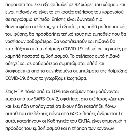
παρουσία του έχει εξακριβωθεί σε 92 χώρες του κόσμου και
είναι πιθανόν να είναι το επικρατές στέλεχος του κορονοϊού
σε παγκόσμιο επίπεδο. Επίσης είναι δυνητικά πιο
θανατηφόρο στέλεχος, γιατί εξαιτίας της πολύ μολυσματικής
του φύσης, θα προσβάλλει τελικά τους πιο ευπαθείς που θα
νοσήσουν σοβαρότερα, θα νοσηλευτούν και πιθανά θα
καταλήξουν από τη λοίμωξη COVID-19, ειδικά σε περιοχές με
χαμηλά ποσοστά εμβολιασμού. Το στέλεχος αυτό πιθανά
οδηγεί και σε σοβαρότερα συμπτώματα, αλλά και
διαφορετικά από τα συνηθισμένα συμπτώματα της λοίμωξης
COVID-19, όπως τα γνωρίζαμε έως τώρα.
Στις ΗΠΑ πάνω από το 10% των ατόμων που μολύνονται
τώρα από τον SARS-CoV-2, οφείλεται στο στέλεχος «Δέλτα»
και έχει ήδη υπολογιστεί ότι έχουν ήδη καταλήξει λόγω
αυτού του στελέχους πάνω από 600 χιλιάδες άνθρωποι. Γι’
αυτό, καταλήγουν οι Καθηγητές του ΕΚΠΑ, είναι σημαντική η
πρόοδος του εμβολιασμού και η τήρηση των κανόνων