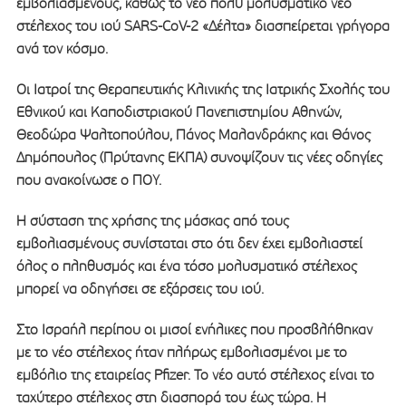
εμβολιασμένους, καθώς το νέο πολύ μολυσματικό νέο
στέλεχος του ιού SARS-CoV-2 «Δέλτα» διασπείρεται γρήγορα
ανά τον κόσμο.
Οι Ιατροί της Θεραπευτικής Κλινικής της Ιατρικής Σχολής του
Εθνικού και Καποδιστριακού Πανεπιστημίου Αθηνών,
Θεοδώρα Ψαλτοπούλου, Πάνος Μαλανδράκης και Θάνος
Δημόπουλος (Πρύτανης ΕΚΠΑ) συνοψίζουν τις νέες οδηγίες
που ανακοίνωσε ο ΠΟΥ.
Η σύσταση της χρήσης της μάσκας από τους
εμβολιασμένους συνίσταται στο ότι δεν έχει εμβολιαστεί
όλος ο πληθυσμός και ένα τόσο μολυσματικό στέλεχος
μπορεί να οδηγήσει σε εξάρσεις του ιού.
Στο Ισραήλ περίπου οι μισοί ενήλικες που προσβλήθηκαν
με το νέο στέλεχος ήταν πλήρως εμβολιασμένοι με το
εμβόλιο της εταιρείας Pfizer. Το νέο αυτό στέλεχος είναι το
ταχύτερο στέλεχος στη διασπορά του έως τώρα. Η