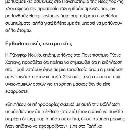
μολυσματικές ασθένειες στο Πανεπιστήμιο της Νέας Υόρκης:
«Δεν αφορά την προστασία των εμβολιασμένων που, αν
μολυνθούν, θα εμφανίσουν ήπια συμπτώματα ή καθόλου
συμπτώματα, αλλά γιατί βλέπουμε ότι μπορεί να μολύνουν
άλλα άτομα».
Εμβολιαστικές εκστρατείες
Η Τζένιφερ Νούζο, επιδημιολόγος στο Πανεπιστήμιο Τζονς
Χόπκινς, προσθέτει ότι πρέπει να σημειωθεί ότι η εκδήλωση
στο Προβινστάουν έγινε σε μια τοποθεσία όπου η μετάδοση
στην κοινότητα ήταν χαμηλή. Συνεπώς, η νέα σύσταση των
υγειονομικών αρχών για τη χρήση μάσκας δεν θα είχε
εφαρμοστεί.
«Επιπλέον, οι πληροφορίες σχετικά με αυτή την εκδήλωση
υποδηλώνουν ότι η έκθεση (στον ιό) ήταν πιθανό να συνέβη
σε μέρη όπως μπαρ ή πάρτι σε σπίτια, όπου η χρήση μάσκας
ήταν απίθανο να εφαρμοζόταν», είπε στο Γαλλικό