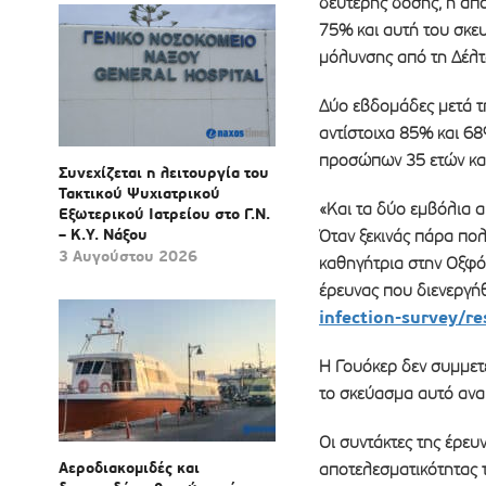
δεύτερης δόσης, η απ
75% και αυτή του σκε
μόλυνσης από τη Δέλτ
Δύο εβδομάδες μετά τη
αντίστοιχα 85% και 68
προσώπων 35 ετών και
Συνεχίζεται η λειτουργία του
Τακτικού Ψυχιατρικού
«Και τα δύο εμβόλια αυ
Εξωτερικού Ιατρείου στο Γ.Ν.
– Κ.Υ. Νάξου
Όταν ξεκινάς πάρα πολ
3 Αυγούστου 2026
καθηγήτρια στην Οξφόρ
έρευνας που διενεργή
infection-survey/re
Η Γουόκερ δεν συμμετε
το σκεύασμα αυτό ανα
Οι συντάκτες της έρευ
Αεροδιακομιδές και
αποτελεσματικότητας 