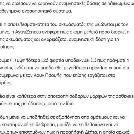
ης να αρχίσουν να χορηγούν αναμνηστικές δόσεις σε ηλικιωμένου
σθενημένο ανοσοποιητικό σύστημα.
ότι η αποτελεσματικότητα του σκευάσματός της μειώνεται με τον
μήνα, η AstraZeneca ανέφερε πως ακόμη μελετά πόσο διαρκεί η
ης σκευάσματος και αν χρειάζεται αναμνηστική δόση για τη
οίησης.
υμε (…) υψηλότερα ιικά φορτία υποδεικνύει (…) πως πράγματι η
νοσίας ενδέχεται να αποδειχθεί μεγαλύτερη πρόκληση» από ό,τι
 σύμφωνα με τον Κουν Πάουλς, που επίσης εργάζεται στο
όρδης.
λια είναι καλύτερα στην αποτροπή σοβαρών μορφών της ασθένειε
όληψη της μετάδοσης», κατά τον ίδιο.
όμη μένει να υποβληθεί σε αξιολόγηση από ομότιμους και να
 επιστημονική επιθεώρηση, μοιάζει να επιβεβαιώνει και να
συχία των επιστημόνων πως η παραλλαγή Δέλτα, η οποία αρχικά