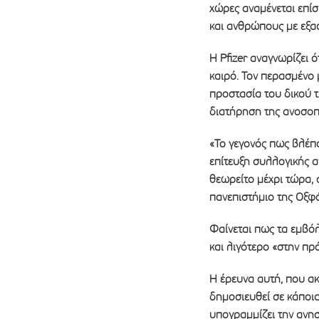
χώρες αναμένεται επίσ
και ανθρώπους με εξα
Η Pfizer αναγνωρίζει 
καιρό. Τον περασμένο 
προστασία του δικού τ
διατήρηση της ανοσοπ
«Το γεγονός πως βλέπο
επίτευξη συλλογικής α
θεωρείτο μέχρι τώρα,
πανεπιστήμιο της Οξφ
Φαίνεται πως τα εμβό
και λιγότερο «στην πρ
Η έρευνα αυτή, που ακ
δημοσιευθεί σε κάποια
υπογραμμίζει την ανη