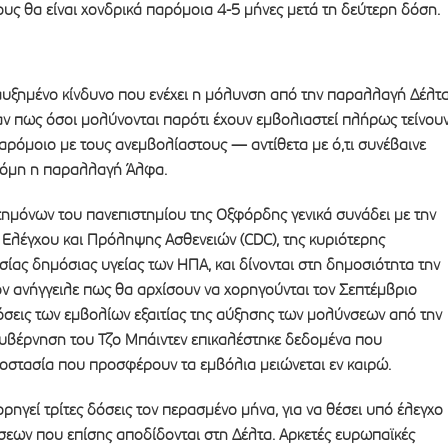
υς θα είναι χονδρικά παρόμοια 4-5 μήνες μετά τη δεύτερη δόση.
αυξημένο κίνδυνο που ενέχει η μόλυνση από την παραλλαγή Δέλτα
αν πως όσοι μολύνονται παρότι έχουν εμβολιαστεί πλήρως τείνου
παρόμοιο με τους ανεμβολίαστους — αντίθετα με ό,τι συνέβαινε
κόμη η παραλλαγή Άλφα.
τημόνων του πανεπιστημίου της Οξφόρδης γενικά συνάδει με την
Ελέγχου και Πρόληψης Ασθενειών (CDC), της κυριότερης
ας δημόσιας υγείας των ΗΠΑ, και δίνονται στη δημοσιότητα την
ν ανήγγειλε πως θα αρχίσουν να χορηγούνται τον Σεπτέμβριο
δόσεις των εμβολίων εξαιτίας της αύξησης των μολύνσεων από την
υβέρνηση του Τζο Μπάιντεν επικαλέστηκε δεδομένα που
ροστασία που προσφέρουν τα εμβόλια μειώνεται εν καιρώ.
ορηγεί τρίτες δόσεις τον περασμένο μήνα, για να θέσει υπό έλεγχο
σεων που επίσης αποδίδονται στη Δέλτα. Αρκετές ευρωπαϊκές