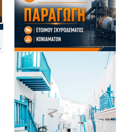
Στα «μοβ» το Δημαρχείο
Σαντορίνη: Έργο 4 εκατ.
Σύρου για την Παγκόσμια
ευρώ αλλάζει το παραλιακό
Ημέρα Ενημέρωσης για τη
μέτωπο του Μονολίθου
υ
Νωτιαία Μυϊκή Ατροφία