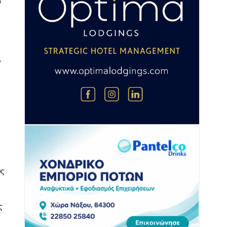
ο
ν
ώς
ς