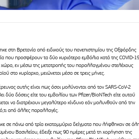
ηκε στη Βρετανία από ειδικούς του πανεπιστημίου της Οξφόρδης
σία που προσφέρουν τα δύο κυριότερα εμβόλια κατά της COVID-1
η χώρα, εν μέσω της μετατροπής του παραλλαγμένου στελέχους
ϊού στο κυρίαρχο, μειώνεται μέσα σε τρεις μήνες.
έρευνας αυτής είναι πως όσοι μολύνονται από τον SARS-CoV-2
βει δύο δόσεις είτε του εμβολίου των Pfizer/BioNTech είτε αυτού
χεται να διατρέχουν μεγαλύτερο κίνδυνο εάν μολυνθούν από την
ό,τι από άλλες παραλλαγές.
ηκε σε πάνω από τρία εκατομμύρια δείγματα που λήφθηκαν σε όλ
ωμένου Βασιλείου, έδειξε πως 90 ημέρες μετά τη χορήγηση της