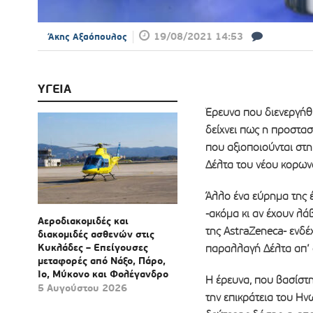
19/08/2021 14:53
Άκης Αξαόπουλος
ΥΓΕΙΑ
Έρευνα που διενεργήθ
δείχνει πως η προστα
που αξιοποιούνται στ
Δέλτα του νέου κορωνο
Άλλο ένα εύρημα της 
-ακόμα κι αν έχουν λά
Αεροδιακομιδές και
της AstraZeneca- ενδέ
διακομιδές ασθενών στις
Κυκλάδες – Επείγουσες
παραλλαγή Δέλτα απ’ 
μεταφορές από Νάξο, Πάρο,
Ίο, Μύκονο και Φολέγανδρο
Η έρευνα, που βασίστ
5 Αυγούστου 2026
την επικράτεια του Ην