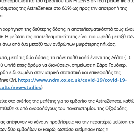
οτελεσματικότητα του εμβολίου των Pfizer/BioNTech μειώθηκε στ
υάσματος της AstraZeneca στο 61% ως προς την αποτροπή της
α.
 χορήγηση της δεύτερης δόσης, η αποτελεσματικότητά τους είναι
%. Η μείωση της αποτελεσματικότητας είναι πιο υψηλή μεταξύ τω
 άνω από ό,τι μεταξύ των ανθρώπων μικρότερης ηλικίας.
τά, μετά τις δύο δόσεις, τα πάνε πολύ καλά έναντι της Δέλτα (…).
ύ ψηλά έχεις δρόμο να διανύσεις», σημείωσε η Σάρα Γουόκερ,
δη ειδικευμένη στην ιατρική στατιστική και επικεφαλής της
https://www.ndm.ox.ac.uk/covid-19/covid-19-
θηκε (βλ.
sults/new-studies
).
ίχε στο σκέλος της μελέτης για το εμβόλιο της AstraZeneca, καθ
πτύχθηκε από ανοσολόγους του πανεπιστημίου της Οξφόρδης.
νας απέφυγαν να κάνουν προβλέψεις για την περαιτέρω μείωση τη
των δύο εμβολίων εν καιρώ, ωστόσο εκτίμησαν πως η