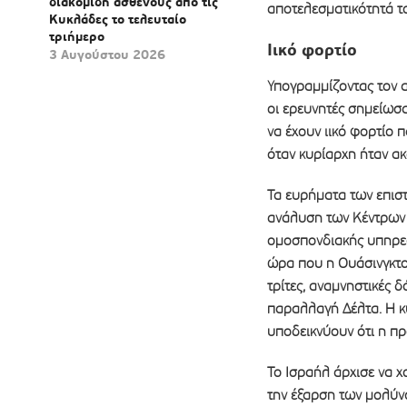
διακομιδή ασθενούς από τις
αποτελεσματικότητά το
Κυκλάδες το τελευταίο
τριήμερο
Ιικό φορτίο
3 Αυγούστου 2026
Υπογραμμίζοντας τον 
οι ερευνητές σημείωσ
να έχουν ιικό φορτίο 
όταν κυρίαρχη ήταν α
Τα ευρήματα των επισ
ανάλυση των Κέντρων 
ομοσπονδιακής υπηρεσί
ώρα που η Ουάσινγκτο
τρίτες, αναμνηστικές 
παραλλαγή Δέλτα. Η κ
υποδεικνύουν ότι η π
Το Ισραήλ άρχισε να χ
την έξαρση των μολύν