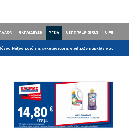
ΒΑΛΛΟΝ
ΕΚΠΑΙΔΕΥΣΗ
ΥΓΕΙΑ
LET’S TALK GIRLS
LIFE
2
 κατά της εγκατάστασης αιολικών πάρκων στις Κυκλάδες