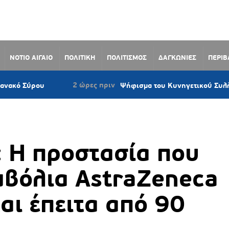
ΝΟΤΙΟ ΑΙΓΑΙΟ
ΠΟΛΙΤΙΚΗ
ΠΟΛΙΤΙΣΜΟΣ
ΔΑΓΚΩΝΙΕΣ
ΠΕΡΙ
2 ώρες πριν
ου
Ψήφισμα του Κυνηγετικού Συλλόγου Νάξου
 Η προστασία που
μβόλια AstraZeneca
ται έπειτα από 90