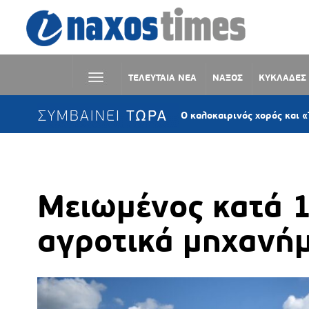
ΤΕΛΕΥΤΑΙΑ ΝΕΑ
ΝΑΞΟΣ
ΚΥΚΛΑΔΕΣ
ΣΥΜΒΑΙΝΕΙ ΤΩΡΑ
Κωμιακή Νάξου: Ο καλοκαιρινός χορός και «Το ψωμί της
Mειωμένος κατά 
αγροτικά μηχανή