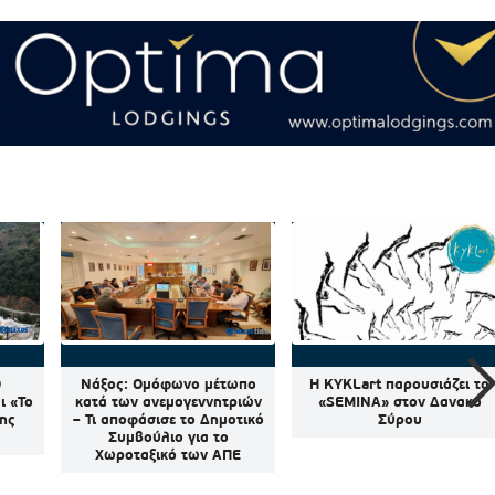
Ο
Νάξος: Ομόφωνο μέτωπο
Η KYKLart παρουσιάζει το
ι «Το
κατά των ανεμογεννητριών
«SEMINA» στον Δανακό
της
– Τι αποφάσισε το Δημοτικό
Σύρου
Συμβούλιο για το
Χωροταξικό των ΑΠΕ