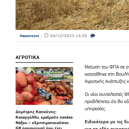
04/10/2023 14:25
Newsroom
ΑΓΡΟΤΙΚΑ
Μείωση του ΦΠΑ σε α
κατατέθηκε στη Βουλή
Αγροτικής Ανάπτυξης κ
Οι νέοι συντελεστές 
προβλέπεται ότι θα οδ
υπηρεσίες.
Δημήτρης Καπούνης:
Καταγγέλλει «μαϊμού» πατάτα
Ειδικότερα με τις 
Νάξου – «Χρησιμοποιούσαν
GR παραγωγού που έχει
για τα εξής αγροτι