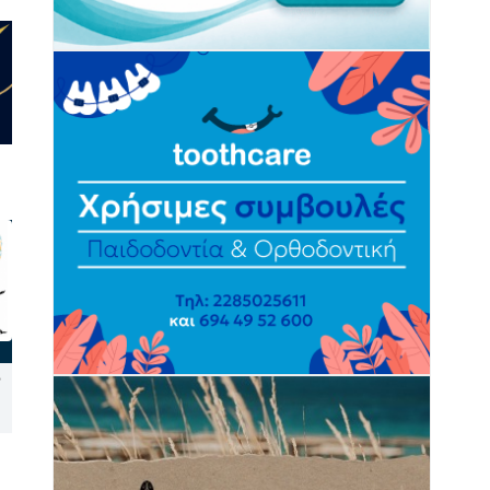
Ψήφισμα του Κυνηγετικού
Ο Γιώργος Νταλάρας με τη
Συλλόγου Νάξου κατά της
μουσική παράσταση
εγκατάστασης αιολικών
«Ρεμπέτικο» στο 10ο
πάρκων στις Κυκλάδες
Φεστιβάλ Ρεμπέτικου Σύρου