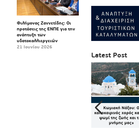
Φιλήμονας Ζαννετίδης: Οι
προτάσεις της ΕΝΠΕ για την
ανάπτυξη των
υδατοκαλλιεργειών
21 Ιουνίου 2026
Latest Post
πίστηκε
Εορτολόγιο: Ποιοι
Κωμιακή Νάξου: 
του Β’
γιορτάζουν σήμερα 6
καλοκαιρινός χορός κα
μου στην
Αυγούστου 2026
ψωμί της ζωής και 
Γεωργίου
μνήμης μας»