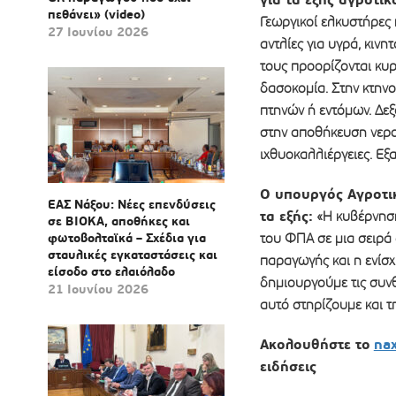
πεθάνει» (video)
Γεωργικοί ελκυστήρες 
27 Ιουνίου 2026
αντλίες για υγρά, κινη
τους προορίζονται κυρ
δασοκομία. Στην κτην
πτηνών ή εντόμων. Δε
στην αποθήκευση νερού
ιχθυοκαλλιέργειες. Εξ
Ο υπουργός Αγροτι
ΕΑΣ Νάξου: Νέες επενδύσεις
τα εξής:
«Η κυβέρνηση
σε ΒΙΟΚΑ, αποθήκες και
φωτοβολταϊκά – Σχέδια για
του ΦΠΑ σε μια σειρά
σταυλικές εγκαταστάσεις και
παραγωγής και η ενίσχ
είσοδο στο ελαιόλαδο
δημιουργούμε τις συνθ
21 Ιουνίου 2026
αυτό στηρίζουμε και τ
Ακολουθήστε το
na
ειδήσεις