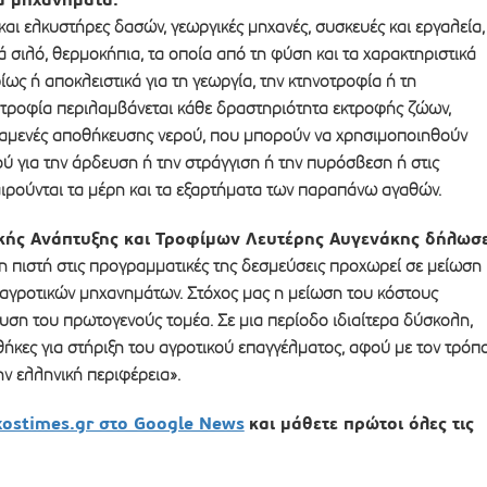
και ελκυστήρες δασών, γεωργικές μηχανές, συσκευές και εργαλεία,
τά σιλό, θερμοκήπια, τα οποία από τη φύση και τα χαρακτηριστικά
ίως ή αποκλειστικά για τη γεωργία, την κτηνοτροφία ή τη
οτροφία περιλαμβάνεται κάθε δραστηριότητα εκτροφής ζώων,
ξαμενές αποθήκευσης νερού, που μπορούν να χρησιμοποιηθούν
 για την άρδευση ή την στράγγιση ή την πυρόσβεση ή στις
αιρούνται τα μέρη και τα εξαρτήματα των παραπάνω αγαθών.
κής Ανάπτυξης και Τροφίμων Λευτέρης Αυγενάκης δήλωσ
 πιστή στις προγραμματικές της δεσμεύσεις προχωρεί σε μείωση
 αγροτικών μηχανημάτων. Στόχος μας η μείωση του κόστους
υση του πρωτογενούς τομέα. Σε μια περίοδο ιδιαίτερα δύσκολη,
ήκες για στήριξη του αγροτικού επαγγέλματος, αφού με τον τρόπ
ην ελληνική περιφέρεια».
xostimes.gr στο Google News
και μάθετε πρώτοι όλες τις