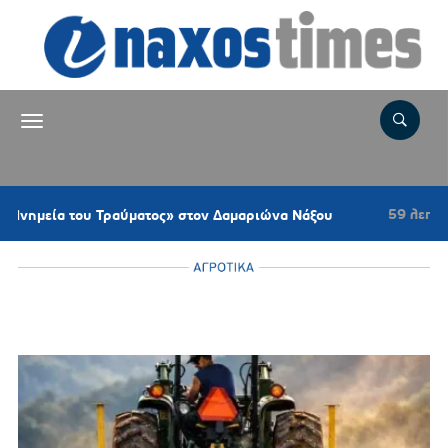
59 λεπτά πριν
ραύματος» στον Δαμαριώνα Νάξου
Υπεγράφη 
ΑΓΡΟΤΙΚΑ