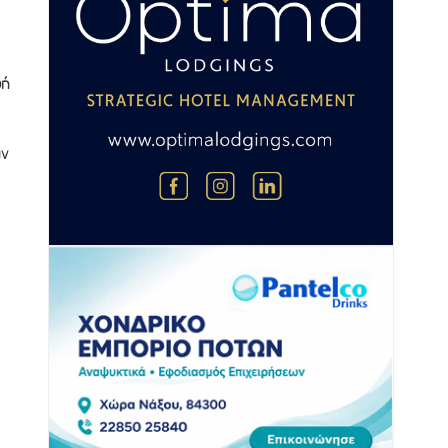
ωή
αν