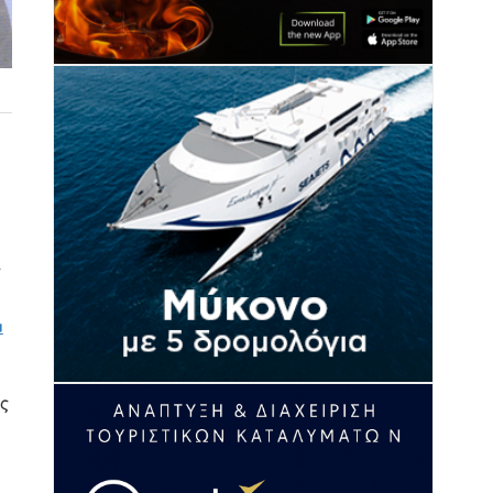
α
α
ς