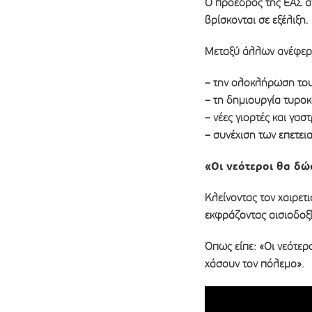
Ο πρόεδρος της ΕΑΣ α
βρίσκονται σε εξέλιξη.
Μεταξύ άλλων ανέφερ
– την ολοκλήρωση το
– τη δημιουργία τυρο
– νέες γιορτές και γασ
– συνέχιση των επετε
«Οι νεότεροι θα δώ
Κλείνοντας τον χαιρετ
εκφράζοντας αισιοδοξί
Όπως είπε: «Οι νεότε
χάσουν τον πόλεμο».