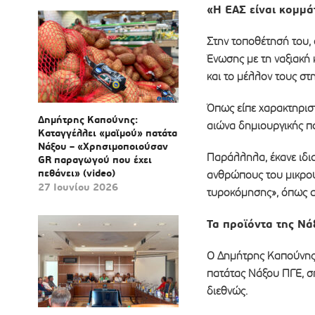
«Η ΕΑΣ είναι κομμά
Στην τοποθέτησή του,
Ένωσης με τη ναξιακή 
και το μέλλον τους στ
Όπως είπε χαρακτηρισ
Δημήτρης Καπούνης:
αιώνα δημιουργικής πα
Καταγγέλλει «μαϊμού» πατάτα
Νάξου – «Χρησιμοποιούσαν
Παράλληλα, έκανε ιδι
GR παραγωγού που έχει
πεθάνει» (video)
ανθρώπους του μικρού
27 Ιουνίου 2026
τυροκόμησης», όπως α
Τα προϊόντα της Νά
Ο Δημήτρης Καπούνης 
πατάτας Νάξου ΠΓΕ, ση
διεθνώς.