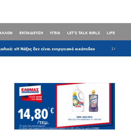
ΒΑΛΛΟΝ
ΕΚΠΑΙΔΕΥΣΗ
ΥΓΕΙΑ
LET’S TALK GIRLS
LIFE
14 ώρες πριν
ος δεν είναι ενεργειακό οικόπεδο»
Σύρος: Τ