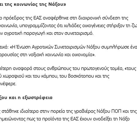
τι της κοινωνίας της Νάξου»
 ο πρόεδρος της ΕΑΣ αναφέρθηκε στη διαχρονική σύνδεση της
κοινωνία, υπογραμμίζοντας ότι χιλιάδες οικογένειες στήριξαν τη ζ
ην αγροτική παραγωγή και στον συνεταιρισμό.
τικά: «Η Ένωση Αγροτικών Συνεταιρισμών Νάξου συμπλήρωσε έν
ρουσίας στη ναξιακή κοινωνία και οικονομία».
αίτερη αναφορά στους ανθρώπους του πρωτογενούς τομέα, «τους
 χωραφιού και του κάμπου, του βοσκότοπου και της
νέφερε.
ξου και η εξωστρέφεια
στάθηκε ιδιαίτερα στην πορεία της γραβιέρας Νάξου ΠΟΠ και της
μειώνοντας πως τα προϊόντα της ΕΑΣ έχουν αναδείξει τη Νάξο