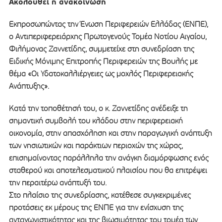
Ακολουθεί η ανακοίνωση
Εκπροσωπώντας την Ένωση Περιφερειών Ελλάδας (ΕΝΠΕ),
ο Αντιπεριφερειάρχης Πρωτογενούς Τομέα Νοτίου Αιγαίου,
Φιλήμονας Ζαννετίδης, συμμετείχε στη συνεδρίαση της
Ειδικής Μόνιμης Επιτροπής Περιφερειών της Βουλής με
θέμα «Οι Υδατοκαλλιέργειες ως μοχλός Περιφερειακής
Ανάπτυξης».
Κατά την τοποθέτησή του, ο κ. Ζαννετίδης ανέδειξε τη
σημαντική συμβολή του κλάδου στην περιφερειακή
οικονομία, στην απασχόληση και στην παραγωγική ανάπτυξη
των νησιωτικών και παράκτιων περιοχών της χώρας,
επισημαίνοντας παράλληλα την ανάγκη διαμόρφωσης ενός
σταθερού και αποτελεσματικού πλαισίου που θα επιτρέψει
την περαιτέρω ανάπτυξή του.
Στο πλαίσιο της συνεδρίασης, κατέθεσε συγκεκριμένες
προτάσεις εκ μέρους της ΕΝΠΕ για την ενίσχυση της
ανταγωνιστικότητας και της βιωσιμότητας του τομέα των