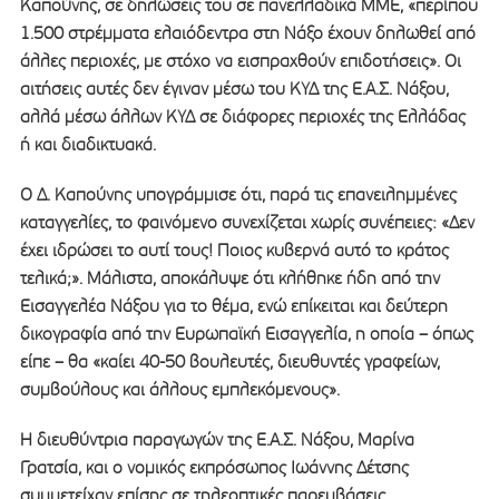
Καπούνης, σε δηλώσεις του σε πανελλαδικά ΜΜΕ, «περίπου
1.500 στρέμματα ελαιόδεντρα στη Νάξο έχουν δηλωθεί από
άλλες περιοχές, με στόχο να εισπραχθούν επιδοτήσεις». Οι
αιτήσεις αυτές δεν έγιναν μέσω του ΚΥΔ της Ε.Α.Σ. Νάξου,
αλλά μέσω άλλων ΚΥΔ σε διάφορες περιοχές της Ελλάδας
ή και διαδικτυακά.
Ο Δ. Καπούνης υπογράμμισε ότι, παρά τις επανειλημμένες
καταγγελίες, το φαινόμενο συνεχίζεται χωρίς συνέπειες: «Δεν
έχει ιδρώσει το αυτί τους! Ποιος κυβερνά αυτό το κράτος
τελικά;». Μάλιστα, αποκάλυψε ότι κλήθηκε ήδη από την
Εισαγγελέα Νάξου για το θέμα, ενώ επίκειται και δεύτερη
δικογραφία από την Ευρωπαϊκή Εισαγγελία, η οποία – όπως
είπε – θα «καίει 40-50 βουλευτές, διευθυντές γραφείων,
συμβούλους και άλλους εμπλεκόμενους».
Η διευθύντρια παραγωγών της Ε.Α.Σ. Νάξου, Μαρίνα
Γρατσία, και ο νομικός εκπρόσωπος Ιωάννης Δέτσης
συμμετείχαν επίσης σε τηλεοπτικές παρεμβάσεις,