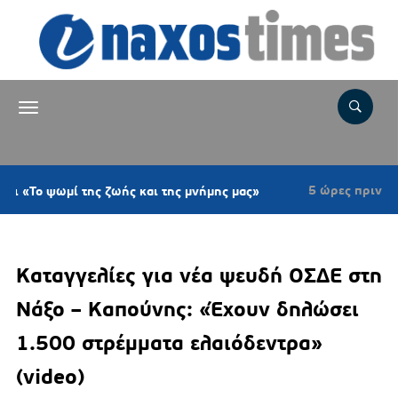
5 ώρες πριν
ί της ζωής και της μνήμης μας»
Νάξος: Ομόφ
Καταγγελίες για νέα ψευδή ΟΣΔΕ στη
Νάξο – Καπούνης: «Έχουν δηλώσει
1.500 στρέμματα ελαιόδεντρα»
(video)