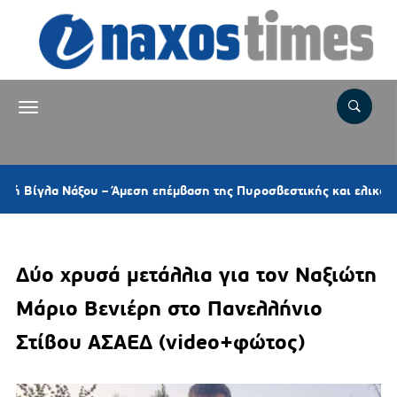
8 ώρες 
εση επέμβαση της Πυροσβεστικής και ελικοπτέρου
Δύο χρυσά μετάλλια για τον Ναξιώτη
Μάριο Βενιέρη στο Πανελλήνιο
Στίβου ΑΣΑΕΔ (video+φώτος)