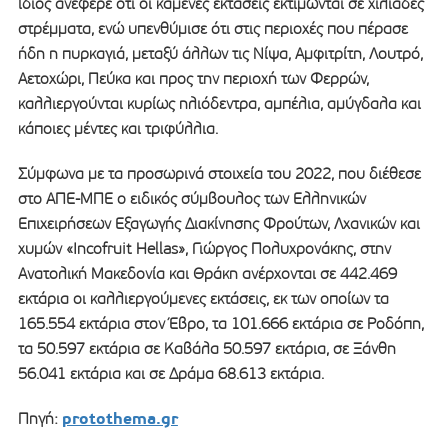
ίδιος ανέφερε ότι οι καμένες εκτάσεις εκτιμώνται σε χιλιάδες
στρέμματα, ενώ υπενθύμισε ότι στις περιοχές που πέρασε
ήδη η πυρκαγιά, μεταξύ άλλων τις Νίψα, Αμφιτρίτη, Λουτρό,
Αετοχώρι, Πεύκα και προς την περιοχή των Φερρών,
καλλιεργούνται κυρίως ηλιόδεντρα, αμπέλια, αμύγδαλα και
κάποιες μέντες και τριφύλλια.
Σύμφωνα με τα προσωρινά στοιχεία του 2022, που διέθεσε
στο ΑΠΕ-ΜΠΕ ο ειδικός σύμβουλος των Ελληνικών
Επιχειρήσεων Εξαγωγής Διακίνησης Φρούτων, Λχανικών και
χυμών «Incofruit Hellas», Γιώργος Πολυχρονάκης, στην
Ανατολική Μακεδονία και Θράκη ανέρχονται σε 442.469
εκτάρια οι καλλιεργούμενες εκτάσεις, εκ των οποίων τα
165.554 εκτάρια στον Έβρο, τα 101.666 εκτάρια σε Ροδόπη,
τα 50.597 εκτάρια σε Καβάλα 50.597 εκτάρια, σε Ξάνθη
56.041 εκτάρια και σε Δράμα 68.613 εκτάρια.
protothema.gr
Πηγή: