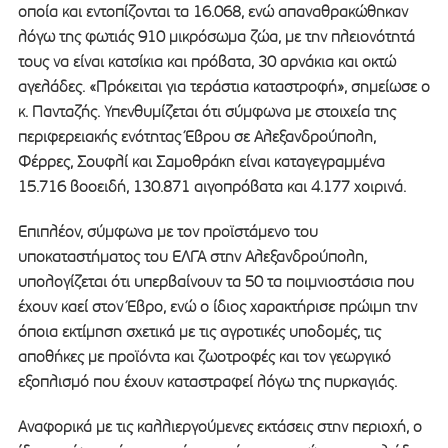
οποία και εντοπίζονται τα 16.068, ενώ απαναθρακώθηκαν
λόγω της φωτιάς 910 μικρόσωμα ζώα, με την πλειονότητά
τους να είναι κατσίκια και πρόβατα, 30 αρνάκια και οκτώ
αγελάδες. «Πρόκειται για τεράστια καταστροφή», σημείωσε ο
κ. Πανταζής. Υπενθυμίζεται ότι σύμφωνα με στοιχεία της
περιφερειακής ενότητας Έβρου σε Αλεξανδρούπολη,
Φέρρες, Σουφλί και Σαμοθράκη είναι καταγεγραμμένα
15.716 βοοειδή, 130.871 αιγοπρόβατα και 4.177 χοιρινά.
Επιπλέον, σύμφωνα με τον προϊστάμενο του
υποκαταστήματος του ΕΛΓΑ στην Αλεξανδρούπολη,
υπολογίζεται ότι υπερβαίνουν τα 50 τα ποιμνιοστάσια που
έχουν καεί στον Έβρο, ενώ ο ίδιος χαρακτήρισε πρώιμη την
όποια εκτίμηση σχετικά με τις αγροτικές υποδομές, τις
αποθήκες με προϊόντα και ζωοτροφές και τον γεωργικό
εξοπλισμό που έχουν καταστραφεί λόγω της πυρκαγιάς.
Αναφορικά με τις καλλιεργούμενες εκτάσεις στην περιοχή, ο