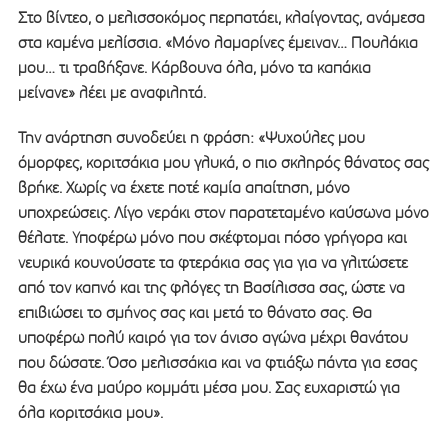
Στο βίντεο, ο μελισσοκόμος περπατάει, κλαίγοντας, ανάμεσα
στα καμένα μελίσσια. «Μόνο λαμαρίνες έμειναν… Πουλάκια
μου… τι τραβήξανε. Κάρβουνα όλα, μόνο τα καπάκια
μείνανε» λέει με αναφιλητά.
Την ανάρτηση συνοδεύει η φράση: «Ψυχούλες μου
όμορφες, κοριτσάκια μου γλυκά, ο πιο σκληρός θάνατος σας
βρήκε. Χωρίς να έχετε ποτέ καμία απαίτηση, μόνο
υποχρεώσεις. Λίγο νεράκι στον παρατεταμένο καύσωνα μόνο
θέλατε. Υποφέρω μόνο που σκέφτομαι πόσο γρήγορα και
νευρικά κουνούσατε τα φτεράκια σας για για να γλιτώσετε
από τον καπνό και της φλόγες τη Βασίλισσα σας, ώστε να
επιβιώσει το σμήνος σας και μετά το θάνατο σας. Θα
υποφέρω πολύ καιρό για τον άνισο αγώνα μέχρι θανάτου
που δώσατε. Όσο μελισσάκια και να φτιάξω πάντα για εσας
θα έχω ένα μαύρο κομμάτι μέσα μου. Σας ευχαριστώ για
όλα κοριτσάκια μου».