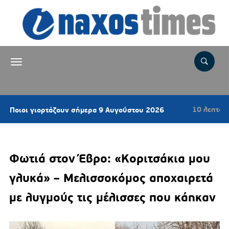
10 λεπτά πριν
γιορτάζουν σήμερα 9 Αυγούστου 2026
Νηστί
Φωτιά στον Έβρο: «Κοριτσάκια μου
γλυκά» – Μελισσοκόμος αποχαιρετά
με λυγμούς τις μέλισσες που κάηκαν