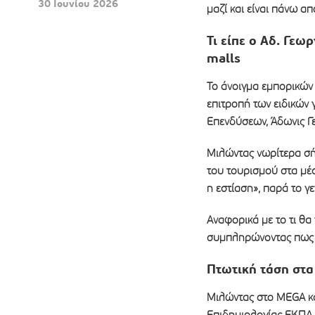
30 Ιουνίου 2026
μαζί και είναι πάνω α
Τι είπε ο Αδ. Γεω
malls
To άνοιγμα εμπορικών 
επιτροπή των ειδικών
Επενδύσεων, Άδωνις Γ
Μιλώντας νωρίτερα σήμ
του τουρισμού στα μέσ
η εστίαση», παρά το γ
Αναφορικά με το τι θα 
συμπληρώνοντας πως «
Πτωτική τάση στ
Μιλώντας στο MEGA κα
Επιδημιολογίας ΕΚΠΑ,