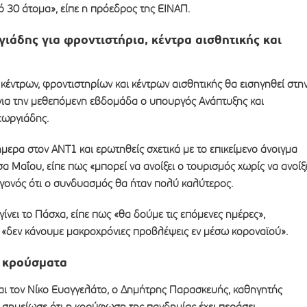
πό 30 άτομα», είπε η πρόεδρος της ΕΙΝΑΠ.
ργιάδης για φροντιστήρια, κέντρα αισθητικής και
κέντρων, φροντιστηρίων και κέντρων αισθητικής θα εισηγηθεί στη
 για την μεθεπόμενη εβδομάδα ο υπουργός Ανάπτυξης και
εωργιάδης.
ερα στον ANT1 και ερωτηθείς σχετικά με το επικείμενο άνοιγμα
α Μαΐου, είπε πως «μπορεί να ανοίξει ο τουρισμός χωρίς να ανοίξ
εγονός ότι ο συνδυασμός θα ήταν πολύ καλύτερος.
γίνει το Πάσχα, είπε πως «θα δούμε τις επόμενες ημέρες»,
δεν κάνουμε μακροχρόνιες προβλέψεις εν μέσω κοροναϊού».
α κρούσματα
ι τον Νίκο Ευαγγελάτο, ο Δημήτρης Παρασκευής, καθηγητής
 σημείωσε ότι η κορύφωση της πανδημίας έχει περάσει.