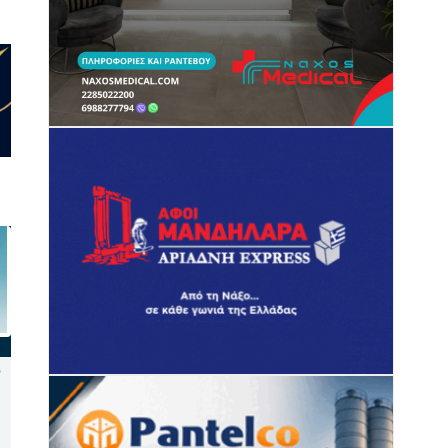
Νάξος: Καταγγελία στον
Δεύτερη παρέμβαση του ΣτΕ
Συνήγορο του Πολίτη για
για τις οικοδομικές άδειες
την έλλειψη διαγράμμισης
στη Σίφνο
στον δρόμο Τρίποδες –
Μικρή Βίγλα