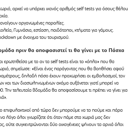
ωριό, αρκεί να υπάρχει ικανός αριθμός self tests για όσους θέλου
ρχία.
ανοίγουν οργανωμένες παραλίες.
ολεία, Γυμνάσια, εστίαση, παιδότοποι, κτήματα για γάμους.
ockdown με άνοιγμα του τουρισμού.
μάδα πριν θα αποφασιστεί τι θα γίνει με το Πάσχα
 ερωτηθείσα με το αν τα self tests είναι το «όπλο» που θα
χωριό, σημείωσε: «Είναι ένας παράγοντας που θα βοηθήσει αφού
ραμέτρους, δηλαδή πόσο έχουν προχωρήσει οι εμβολιασμοί, τον
ν και των διασωληνωμένων ακόμα αυξάνεται γιατί μπορεί να
0. Την τελευταία βδομάδα θα αποφασίσουμε τι πρέπει να γίνει για
ιά».
γο επιφυλακτικοί από τώρα δεν μπορούμε να το πούμε και πάρα
ένα λόγο όλοι γνωρίζετε ότι όταν πάμε στα χωριά μας δεν
ας, ούτε συγκεντρώνονται δύο οικογένειες ψήνουν τα αρνιά όλοι