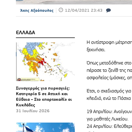
12/04/2021 23:43
Άκης Αξαόπουλος
ΕΛΛΑΔΑ
Η αντίστροφη μέτρηση 
ξεκινήσει.
Όπως μεταδόθηκε στο κ
πέρασε το ζενίθ της 
ασφαλείας (μάσκες, απ
Συναγερμός για πυρκαγιές:
Έτσι, o σχεδιασμός γι
Κατηγορία 5 σε Αττική και
κλειδιά, ενώ το Πάσχα
Εύβοια – Στο «πορτοκαλί» οι
Κυκλάδες
31 Ιουλίου 2026
19 Απριλίου: Ανοίγουν
για μαθητές Λυκείου.
24 Απριλίου: Ελεύθερη