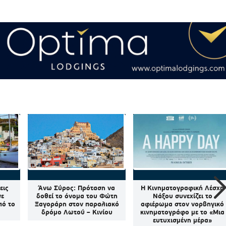
εις
Άνω Σύρος: Πρόταση να
Η Κινηματογραφική Λέσχη
σε
δοθεί το όνομα του Φώτη
Νάξου συνεχίζει το
πό το
Ξαγοράρη στον παραλιακό
αφιέρωμα στον νορβηγικό
δρόμο Λωτού – Κινίου
κινηματογράφο με το «Μια
ευτυχισμένη μέρα»