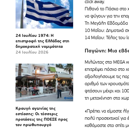
click away.
Πιθανό το Πάσχα στο χ
να φύγουν για την επα
Τη Μεγάλη Εβδομάδα 
10 Μαΐου: Δημοτικά σχ
24 Ιουλίου 1974: Η
14 Μαΐου: Τέλος του l
επιστροφή της Ελλάδας στη
δημοκρατική νομιμότητα
Παγώνη: Μια εβδο
24 Ιουλίου 2026
Μιλώντας στο MEGA και
επιτρέψει πάσχα στο 
αξιολογήσουμε τις πα
αριθμό των κρουσμάτω
φτάσουν μέχρι και 100
τη μετακίνηση στα χωρ
Κραυγή αγωνίας της
«Πρέπει να είμαστε λί
εστίασης: Οι τέσσερις
πολύ προσεκτικοί για 
προτάσεις της ΠΟΕΣΕ προς
τον πρωθυπουργό
καθόμαστε στο σπίτι μ