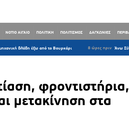
ΝΟΤΙΟ ΑΙΓΑΙΟ
ΠΟΛΙΤΙΚΗ
ΠΟΛΙΤΙΣΜΟΣ
ΔΑΓΚΩΝΙΕΣ
ΠΕΡΙ
8 ώρες πριν
λάβη έξω από το Βουρκάρι
Άνω Σύρος: Πρότασ
τίαση, φροντιστήρια,
αι μετακίνηση στα