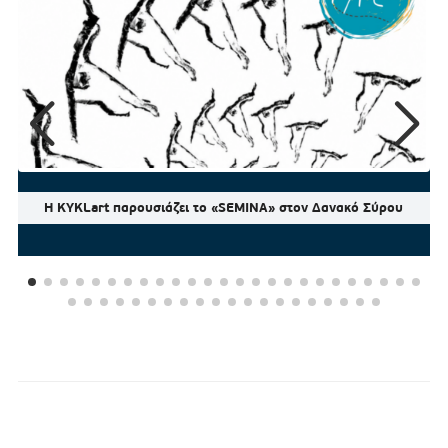
Η KYKLart παρουσιάζει το «SEMINA» στον Δανακό Σύρου