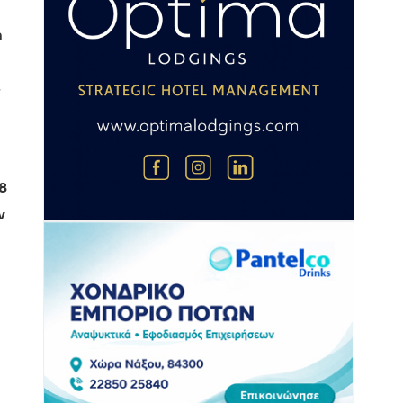
η
»
8
ν