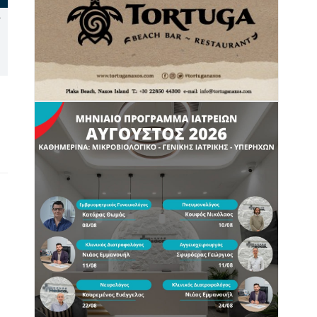
Νάξος: Καταγγελία στον
Δεύτερη παρέμβαση του ΣτΕ
Συνήγορο του Πολίτη για
για τις οικοδομικές άδειες
την έλλειψη διαγράμμισης
στη Σίφνο
στον δρόμο Τρίποδες –
Μικρή Βίγλα