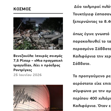
Δύο τολμηροί πιλότ
ΚΟΣΜΟΣ
Τουκτίγιεφ έσπασαν
ξεπερνώντας τα 8.4
όπως έγινε γνωστό 
παρακολουθεί το τα
περασμένο Σάββατο
Βενεζουέλα: Ισχυρός σεισμός
Καλιφόρνια την χε
7,5 Ρίχτερ – «Μια πραγματική
Σάββατο.
τραγωδία», λέει η πρόεδρος
Ροντρίγκες
25 Ιουνίου 2026
Το προηγούμενο ρε
αερόστατο είχε επιτ
σύμφωνα με την ομ
περίπου 400 χιλιόμ
Καλιφόρνια. Όταν ε