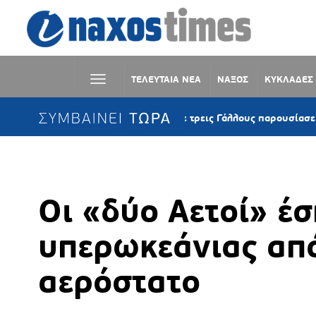
ΤΕΛΕΥΤΑΙΑ ΝΕΑ
ΝΑΞΟΣ
ΚΥΚΛΑΔΕΣ
ΣΥΜΒΑΙΝΕΙ ΤΩΡΑ
Κέα: Ιστιοφόρο με τρεις Γάλλους παρουσίασε μηχανική 
Οι «δύο Αετοί» έ
υπερωκεάνιας απ
αερόστατο