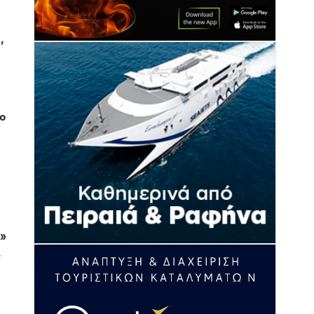
,
το
ί»
ν