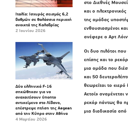
στο Διεθνές Μουσε
και ο ηλεκτρονικός 
Ιταλία: Ισχυρός σεισμός 6,2
της ομάδας υποστήρ
βαθμών σε θαλάσσια περιοχή
ανοικτά της Καλαβρίας
ενθουσιασμένοι κα
2 Ιουνίου 2026
ανέφερε ο Αρτ Λόιν
Οι δυο πιλότοι που
επίσης και το ρεκό
μια ομάδα που διέσ
και 50 δευτερολέπτ
θεωρείται το «ιερό
Δύο ελληνικά F-16
σηκώθηκαν για να
Αετοί» αναμένεται 
αναχαιτίσουν ύποπτο
ρεκόρ πάντως θα πρ
αντικείμενο στο Λίβανο,
επέστρεψε πτήση της Aegean
μια διαδικασία από
από την Κύπρο στην Αθήνα
4 Μαρτίου 2026