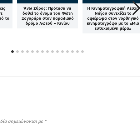
εις
Άνω Σύρος: Πρόταση να
Η Κινηματογραφική Λέσχη
σε
δοθεί το όνομα του Φώτη
Νάξου συνεχίζει το
πό το
Ξαγοράρη στον παραλιακό
αφιέρωμα στον νορβηγικό
δρόμο Λωτού – Κινίου
κινηματογράφο με το «Μια
ευτυχισμένη μέρα»
δία σημειώνονται με
*