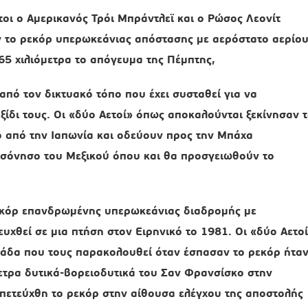
οι ο Αμερικανός Τρόι Μπράντλεϊ και ο Ρώσος Λεονίτ
 το ρεκόρ υπερωκεάνιας απόστασης με αερόστατο αερίου
65 χιλιόμετρα το απόγευμα της Πέμπτης,
από τον δικτυακό τόπο που έχει συσταθεί για να
ξίδι τους. Οι «δύο Αετοί» όπως αποκαλούνται ξεκίνησαν 
 από την Ιαπωνία και οδεύουν προς την Μπάχα
ρσόνησο του Μεξικού όπου και θα προσγειωθούν το
κόρ επανδρωμένης υπερωκεάνιας διαδρομής με
ευχθεί σε μια πτήση στον Ειρηνικό το 1981. Οι «δύο Αετο
άδα που τους παρακολουθεί όταν έσπασαν το ρεκόρ ήτα
ετρα δυτικά-βορειοδυτικά του Σαν Φρανσίσκο στην
πετεύχθη το ρεκόρ στην αίθουσα ελέγχου της αποστολής