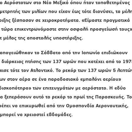
ίο Αερόστατων στο Νέο Μεξικό όπου ήταν τοποθετημένος
μετρητής των μιλίων που είχαν έως τότε διανύσει, τα μέλ
ιξης ξέσπασαν σε χειροκροτήματα. «Είμαστε πραγματικά
ι τώρα επικεντρωνόμαστε στην ασφαλή προσγείωσή τους
τ μέλος της αποστολής υποστήριξης.
 απογειώθηκαν το Σάββατο από την Ιαπωνία επιδιώκουν
ρ διάρκειας πτήσης των 137 ωρών που κατέχει από το 197
χισε τότε τον Ατλαντικό. Το ρεκόρ των 137 ωρών 5 λεπτώ
ων στον αέρα σε ένα παραδοσιακό «μπαλόνι αερίου»
 δισκοπότηρο» των επιτευγμάτων με αερόστατο. Η «δύο
να ξεπεράσουν αυτό το ρεκόρ το πρωί της Παρασκευής. Το
έπει να επικυρωθεί από την Ομοσπονδία Αεροναυτικής,
 μπορεί να χρειαστεί εβδομάδες.