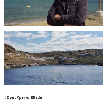
#
OpouYparxeiEllada