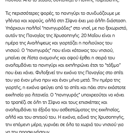
Τις περισσότερες φορές, το πανηγύρι το συνδυάζουμε με
γλέντια και χορούς, αλλά στη Σίφνο έχει μια άλλη διάσταση.
Υπάρχουν πολλοί “πανηγυράδες” στο νησί, με πιο ξεχωριστό,
αυτόν της Παναγίας της Χρυσοπηγής. 20 Μαΐου είναι η
ημέρα της Αναλήψεως και γιορτάζει η πολιούχος του
νησιού. Ο “πανηγυράς” που είναι κάτοικος του νησιού,
μπαίνει σε λίστα αναμονής και αφού έρθει η σειρά του
αναλαμβάνει το πανηγύρι και εκπληρώνει έτσι το “τάξιμο”
που έχει κάνει. Φιλοξενεί την εικόνα της Παναγίας στο σπίτι
του για έναν μήνα πριν και έναν μήνα μετά. Την ημέρα της
γιορτής, η εικόνα φεύγει από το σπίτι και πάει στην εκάστοτε
εκκλησία για λιτανεία. Ο “πανηγυράς” υποχρεούται να κάνει
το τραπέζι σε όλη τη Σίφνο και τους επισκέπτες και
αναλαμβάνει τα έξοδα του ασβεστώματος της εκκλησίας,
αλλά και του σπιτιού του. Η εικόνα, ειδικά της Χρυσοπηγής,
την επόμενη μέρα, γυρνάει σε όλα τα χωριά του νησιού για
να την προσκυνήσουν.