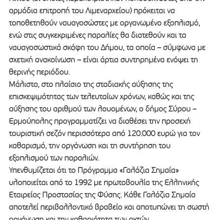
αρμόδια επιτροπή του Λιμεναρχείου) πρόκειται να
τοποθετηθούν ναυαγοσώστες με οργανωμένο εξοπλισμό,
ενώ στις συγκεκριμένες παραλίες θα διατεθούν και τα
ναυαγοσωστικά σκάφη του Δήμου, τα οποία – σύμφωνα με
σχετική ανακοίνωση – είναι άρτια συντηρημένα ενόψει τη
θερινής περιόδου.
Μάλιστα, στο πλαίσιο της σταδιακής αύξησης της
επισκεψιμότητας των τελευταίων χρόνων, καθώς και της
αύξησης του αριθμού των λουομένων, ο δήμος Σύρου –
Ερμούπολης προγραμματίζει να διαθέσει την προσεχή
τουριστική σεζόν περισσότερα από 120.000 ευρώ για τον
καθαρισμό, την οργάνωση και τη συντήρηση του
εξοπλισμού των παραλιών.
Υπενθυμίζεται ότι το Πρόγραμμα «Γαλάζια Σημαία»
υλοποιείται από το 1992 με πρωτοβουλία της Ελληνικής
Εταιρείας Προστασίας της Φύσης. Κάθε Γαλάζια Σημαία
αποτελεί περιβαλλοντικό βραβείο και αποτυπώνει τη σωστή
οργάνωση και την καθαριότητα των ακτών.