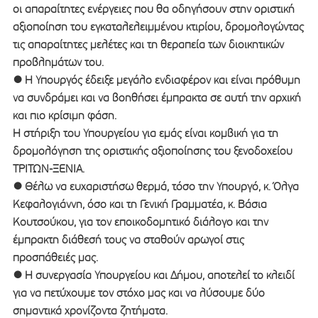
οι απαραίτητες ενέργειες που θα οδηγήσουν στην οριστική
αξιοποίηση του εγκαταλελειμμένου κτιρίου, δρομολογώντας
τις απαραίτητες μελέτες και τη θεραπεία των διοικητικών
προβλημάτων του.
● ​Η Υπουργός έδειξε μεγάλο ενδιαφέρον και είναι πρόθυμη
να συνδράμει και να βοηθήσει έμπρακτα σε αυτή την αρχική
και πιο κρίσιμη φάση.
Η στήριξη του Υπουργείου για εμάς είναι κομβική για τη
δρομολόγηση της οριστικής αξιοποίησης του ξενοδοχείου
ΤΡΙΤΩΝ-ΞΕΝΙΑ.
● Θέλω να ευχαριστήσω θερμά, τόσο την Υπουργό, κ. Όλγα
Κεφαλογιάννη, όσο και τη Γενική Γραμματέα, κ. Βάσια
Κουτσούκου, για τον εποικοδομητικό διάλογο και την
έμπρακτη διάθεσή τους να σταθούν αρωγοί στις
προσπάθειές μας.
● Η συνεργασία Υπουργείου και Δήμου, αποτελεί το κλειδί
για να πετύχουμε τον στόχο μας και να λύσουμε δύο
σημαντικά χρονίζοντα ζητήματα.