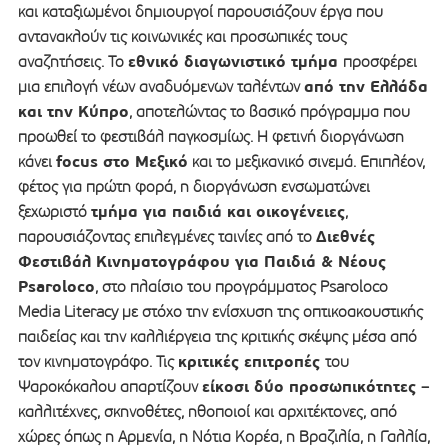
και καταξιωμένοι δημιουργοί παρουσιάζουν έργα που
αντανακλούν τις κοινωνικές και προσωπικές τους
εθνικό διαγωνιστικό τμήμα
αναζητήσεις. Το
προσφέρει
από την Ελλάδα
μια επιλογή νέων αναδυόμενων ταλέντων
και την Κύπρο
, αποτελώντας το βασικό πρόγραμμα που
προωθεί το φεστιβάλ παγκοσμίως. Η φετινή διοργάνωση
focus στο Μεξικό
κάνει
και το μεξικανικό σινεμά. Επιπλέον,
φέτος για πρώτη φορά, η διοργάνωση ενσωματώνει
τμήμα για παιδιά και οικογένειες
ξεχωριστό
,
Διεθνές
παρουσιάζοντας επιλεγμένες ταινίες από το
Φεστιβάλ Κινηματογράφου για Παιδιά & Νέους
Psaroloco
, στο πλαίσιο του προγράμματος Psaroloco
Media Literacy με στόχο την ενίσχυση της οπτικοακουστικής
παιδείας και την καλλιέργεια της κριτικής σκέψης μέσα από
κριτικές επιτροπές
τον κινηματογράφο. Τις
του
είκοσι δύο προσωπικότητες
Ψαροκόκαλου απαρτίζουν
–
καλλιτέχνες, σκηνοθέτες, ηθοποιοί και αρχιτέκτονες, από
χώρες όπως η Αρμενία, η Νότια Κορέα, η Βραζιλία, η Γαλλία,