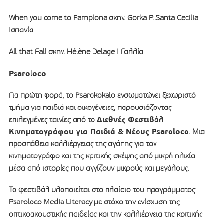
When you come to Pamplona σκην. Gorka P. Santa Cecilia I
Ισπανία
All that Fall σκην. Hélène Delage I Γαλλία
Psaroloco
Για πρώτη φορά, το Psarokokalo ενσωματώνει ξεχωριστό
τμήμα για παιδιά και οικογένειες, παρουσιάζοντας
Διεθνές Φεστιβάλ
επιλεγμένες ταινίες από το
Κινηματογράφου για Παιδιά & Νέους Psaroloco
. Μια
προσπάθεια καλλιέργειας της αγάπης για τον
κινηματογράφο και της κριτικής σκέψης από μικρή ηλικία
μέσα από ιστορίες που αγγίζουν μικρούς και μεγάλους.
Το φεστιβάλ υλοποιείται στο πλαίσιο του προγράμματος
Psaroloco Media Literacy με στόχο την ενίσχυση της
οπτικοακουστικής παιδείας και την καλλιέργεια της κριτικής