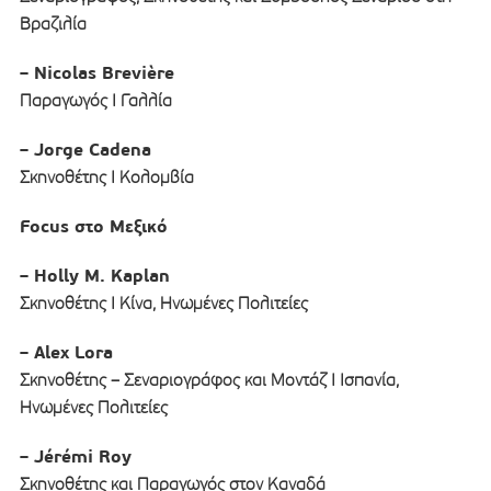
Βραζιλία
– Nicolas Brevière
Παραγωγός I Γαλλία
– Jorge Cadena
Σκηνοθέτης Ι Κολομβία
Focus στο Μεξικό
– Holly M. Kaplan
Σκηνοθέτης I Κίνα, Ηνωμένες Πολιτείες
– Alex Lora
Σκηνοθέτης – Σεναριογράφος και Μοντάζ I Ισπανία,
Ηνωμένες Πολιτείες
– Jérémi Roy
Σκηνοθέτης και Παραγωγός στον Καναδά