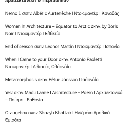
Αρχιτεκτονική & Περιβάλλον
Nemo 1 σκην. Albéric Aurtenèche I Ντοκιμαντέρ Ι Καναδάς
Women in Architecture – Equator to Arctic σκην. by Boris
Noir I Ντοκιμαντέρ Ι Ελβετία
End of season σκην. Leonor Martín I Ντοκιμαντέρ I Ισπανία
When I Came to your Door σκην. Antonio Paoletti I
Ντοκιμαντέρ I Αιθιοπία, Ολλανδία
Metamorphosis σκην. Pétur Jónsson I Ισλανδία
Yes! σκην. Madli Lääne I Architecture – Poem I Αρχιτεκτονικό
– Ποίημα I Εσθονία
Orangebox σκην. Shoayb Khattab I Ηνωμένα Αραβικά
Εμιράτα