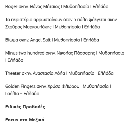
Roger σκην. Θάνος Μήτσιος I Μυθοπλασία I Ελλάδα
Τα περιστέρια αρρωσταίνουν όταν η πόλη φλέγεται σκην.
Σταύρος Μαρκουλάκης I Μυθοπλασία I Ελλάδα
Βίωμα σκην. Angel Saft I Μυθοπλασία I Ελλάδα
Minus two hundred σκην. Νικολας Πάσσαρης I Μυθοπλασία
I Ελλάδα
Theater σκην. Αναστασία Λόλα I Μυθοπλασία I Ελλάδα
Golden Fingers σκην. Χρύσα Φλώρου I Μυθοπλασία I
Γαλλία – Ελλάδα
Ειδικές Προβολές
Focus στο Μεξικό