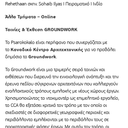
Rehethaan σκην. Sohaib Ilyas I Πειραματικό Ι Ινδία
Άλλα Τμήματα – Online
Ταινίες & Έκθεση GROUNDWORK
Το Psarokokalo είναι περήφανο που συνεργάζεται με
Καναδικό Κέντρο Αρχιτεκτονικής
το
για να προβάλει
Groundwork
δημόσια τo
.
Το Groundwork είναι μια τριμερής σειρά ταινιών και
εκθέσεων που διερευνά την εννοιολογική ανάπτυξη και την
έρευνα πεδίου σύγχρονων αρχιτεκτόνων που καλλιεργούν
εναλλακτικούς τρόπους εμπλοκής με νέους χώρους έργων.
Χρησιμοποιώντας το ντοκιμαντέρ ως επιμελητικό εργαλείο,
το CCA θα εξετάσει κριτικά τον τρόπο με τον οποίο οι
σχεδιαστές σε διαφορετικές γεωγραφικές περιοχές και
περιβάλλοντα εμπλέκονται με το περιβάλλον τους σε
προκαταρκτικές φάσεις έργων. Με αυτόν τον τρόπο, οι