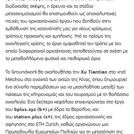
διαδικασίες σκέψης, η έρευνα και τα στάδια
μετασχηματισμού θα επισημανθούν ως αποκαλυπτικές
πτυχές του αρχιτεκτονικού έργου που βοηθούν στην
εμβάθυνση της κατανόησής μας για νέους κρίσιμους
τρόπους πρακτικής και εμπλοκής. Υπό το πρίσμα της
οικολογικής κρίσης, το έργο αμφισβητεί τον τρόπο με τον
οποίο διαφορετικοί αρχιτέκτονες τοποθετούνται σε σχέση με
τα μεταβαλλόμενα φυσικά και πειθαρχικά όρια.
Xu Tiantian
Το Groundwork θα ακολουθήσει την
στο νησί
Meizhou στα ανοικτά των ακτών της Κίνας, όπου δημιουργεί
ένα σύνολο παρεμβάσεων για να μεσολαβήσει μεταξύ των
πιέσεων της κληρονομιάς και του τουρισμού με τη θαλάσσια
οικολογία. Ένα δεύτερο κεφάλαιο επικεντρώνεται στο έργο
bplus.xyz (b+)
του
με έδρα το Βερολίνο, και
station.plus (s+)
του
, της έδρας αρχιτεκτονικής και
αφήγησης στο ETH Zurich, καθώς οργανώνουν μια
Πρωτοβουλία Ευρωπαίων Πολιτών για τη μετατόπιση της