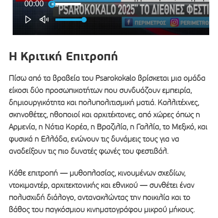
Η Κριτική Επιτροπή
Πίσω από τα βραβεία του Psarokokalo βρίσκεται μια ομάδα
είκοσι δύο προσωπικοτήτων που συνδυάζουν εμπειρία,
δημιουργικότητα και πολυπολιτισμική ματιά. Καλλιτέχνες,
σκηνοθέτες, ηθοποιοί και αρχιτέκτονες, από χώρες όπως η
Αρμενία, η Νότια Κορέα, η Βραζιλία, η Γαλλία, το Μεξικό, και
φυσικά η Ελλάδα, ενώνουν τις δυνάμεις τους για να
αναδείξουν τις πιο δυνατές φωνές του φεστιβάλ.
Κάθε επιτροπή — μυθοπλασίας, κινουμένων σχεδίων,
ντοκιμαντέρ, αρχιτεκτονικής και εθνικού — συνθέτει έναν
πολυσχιδή διάλογο, αντανακλώντας την ποικιλία και το
βάθος του παγκόσμιου κινηματογράφου μικρού μήκους.