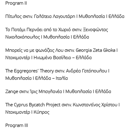
Program II
Πίτυλος σκην. Γαλάτεια Λαγουτάρη I Μυθοπλασία I Ελλάδα
Το Ποτάμι Περνάει από το Χωριό σκην. Ξενοφώντας
Νικολακόπουλος I Μυθοπλασία I Ελλάδα
Μπορείς να με φωνάζεις Λου σκην. Georgia Zeta Gkoka I
Ντοκιμαντέρ I Ηνωμένο Βασίλειο – Ελλάδα
The Eggregores’ Theory σκην. Ανδρέα Γατόπουλου I
Μυθοπλασία I Ελλάδα – Ιταλία
Zange σκην. Ίρις Μπαγλανέα I Μυθοπλασία I Ελλάδα
The Cyprus Bycatch Project σκην. Κωνσταντίνος Χρίστου I
Ντοκιμαντέρ I Κύπρος
Program III