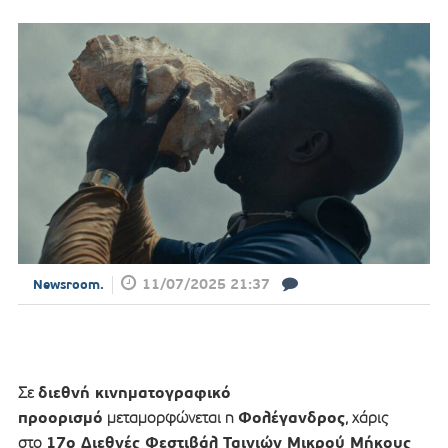
11/07/2025 21:37
Newsroom.
διεθνή κινηματογραφικό
Σε
προορισμό
Φολέγανδρος
μεταμορφώνεται η
, χάρις
17ο Διεθνές Φεστιβάλ Ταινιών Μικρού Μήκους
στο