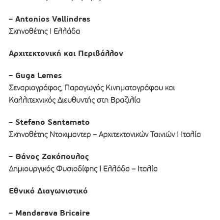
– Antonios Vallindras
Σκηνοθέτης I Ελλάδα
Αρχιτεκτονική και Περιβάλλον
– Guga Lemes
Σεναριογράφος, Παραγωγός Κινηματογράφου και
Καλλιτεχνικός Διευθυντής στη Βραζιλία
– Stefano Santamato
Σκηνοθέτης Ντοκιμαντερ – Αρχιτεκτονικών Ταινιών Ι Ιταλία
– Θάνος Ζακόπουλος
Δημιουργικός Φυσιοδίφης I Ελλάδα – Ιταλία
Εθνικό Διαγωνιστικό
– Mandarava Bricaire