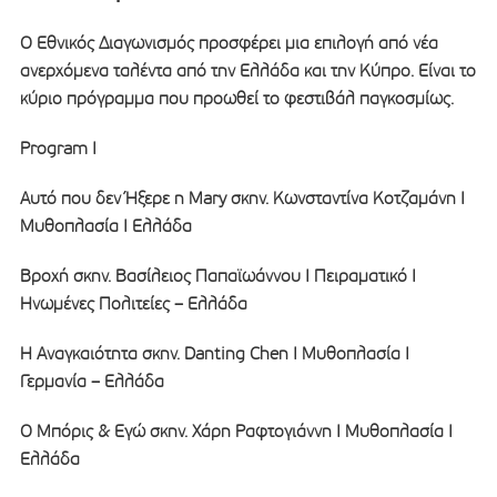
Ο Εθνικός Διαγωνισμός προσφέρει μια επιλογή από νέα
ανερχόμενα ταλέντα από την Ελλάδα και την Κύπρο. Είναι το
κύριο πρόγραμμα που προωθεί το φεστιβάλ παγκοσμίως.
Program I
Αυτό που δεν Ήξερε η Mary σκην. Κωνσταντίνα Κοτζαμάνη I
Μυθοπλασία I Ελλάδα
Βροχή σκην. Βασίλειος Παπαϊωάννου I Πειραματικό I
Ηνωμένες Πολιτείες – Ελλάδα
Η Αναγκαιότητα σκην. Danting Chen I Μυθοπλασία I
Γερμανία – Ελλάδα
Ο Μπόρις & Εγώ σκην. Χάρη Ραφτογιάννη I Μυθοπλασία I
Ελλάδα