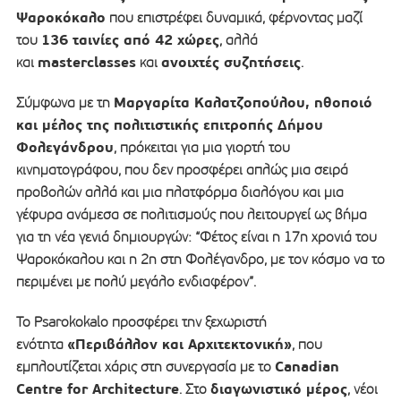
Ψαροκόκαλο
που επιστρέφει δυναμικά, φέρνοντας μαζί
136 ταινίες από 42 χώρες
του
, αλλά
masterclasses
ανοιχτές συζητήσεις
και
και
.
Μαργαρίτα Καλατζοπούλου, ηθοποιό
Σύμφωνα με τη
και μέλος της πολιτιστικής επιτροπής Δήμου
Φολεγάνδρου
, πρόκειται για μια γιορτή του
κινηματογράφου, που δεν προσφέρει απλώς μια σειρά
προβολών αλλά και μια πλατφόρμα διαλόγου και μια
γέφυρα ανάμεσα σε πολιτισμούς που λειτουργεί ως βήμα
για τη νέα γενιά δημιουργών: “Φέτος είναι η 17η χρονιά του
Ψαροκόκαλου και η 2η στη Φολέγανδρο, με τον κόσμο να το
περιμένει με πολύ μεγάλο ενδιαφέρον”.
Το Psarokokalo προσφέρει την ξεχωριστή
«Περιβάλλον και Αρχιτεκτονική»
ενότητα
, που
Canadian
εμπλουτίζεται χάρις στη συνεργασία με το
Centre for Architecture
διαγωνιστικό μέρος
. Στο
, νέοι