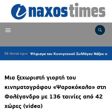
επτά πριν
Ψήφισμα του Κυνηγετικού Συλλόγου Νάξου κατά της εγ
Μια ξεχωριστή γιορτή του
κινηματογράφου «Ψαροκόκαλο» στη
Φολέγανδρο με 136 ταινίες από 42
χώρες (video)