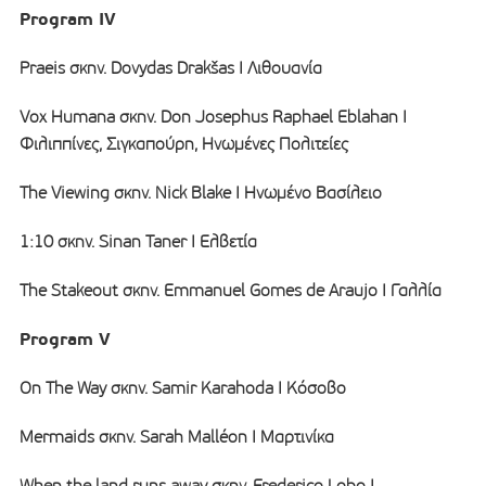
Program IV
Praeis σκην. Dovydas Drakšas I Λιθουανία
Vox Humana σκην. Don Josephus Raphael Eblahan I
Φιλιππίνες, Σιγκαπούρη, Ηνωμένες Πολιτείες
The Viewing σκην. Nick Blake I Ηνωμένο Βασίλειο
1:10 σκην. Sinan Taner I Ελβετία
The Stakeout σκην. Emmanuel Gomes de Araujo I Γαλλία
Program V
On The Way σκην. Samir Karahoda Ι Κόσοβο
Mermaids σκην. Sarah Malléon Ι Μαρτινίκα
When the land runs away σκην. Frederico Lobo Ι