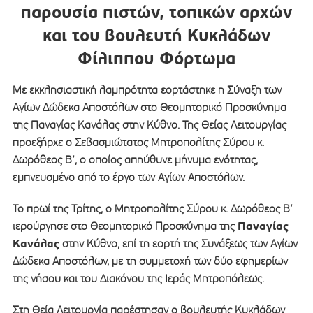
παρουσία πιστών, τοπικών αρχών
και του βουλευτή Κυκλάδων
Φίλιππου Φόρτωμα
Με εκκλησιαστική λαμπρότητα εορτάστηκε η Σύναξη των
Αγίων Δώδεκα Αποστόλων στο Θεομητορικό Προσκύνημα
της Παναγίας Κανάλας στην Κύθνο. Της Θείας Λειτουργίας
προεξήρχε ο Σεβασμιώτατος Μητροπολίτης Σύρου κ.
Δωρόθεος Β’, ο οποίος απηύθυνε μήνυμα ενότητας,
εμπνευσμένο από το έργο των Αγίων Αποστόλων.
Το πρωί της Τρίτης, ο Μητροπολίτης Σύρου κ. Δωρόθεος Β’
Παναγίας
ιερούργησε στο Θεομητορικό Προσκύνημα της
Κανάλας
στην Κύθνο, επί τη εορτή της Συνάξεως των Αγίων
Δώδεκα Αποστόλων, με τη συμμετοχή των δύο εφημερίων
της νήσου και του Διακόνου της Ιεράς Μητροπόλεως.
Στη Θεία Λειτουργία παρέστησαν ο βουλευτής Κυκλάδων