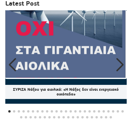
Latest Post
ΣΥΡΙΖΑ Νάξου για αιολικά: «Η Νάξος δεν είναι ενεργειακό
οικόπεδο»