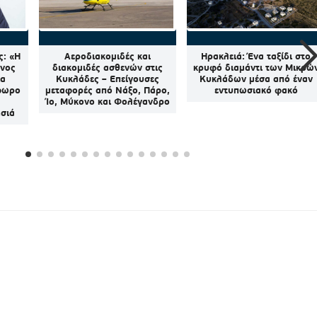
ς: «Η
Αεροδιακομιδές και
Ηρακλειά: Ένα ταξίδι στο
όνος
διακομιδές ασθενών στις
κρυφό διαμάντι των Μικρώ
ια
Κυκλάδες – Επείγουσες
Κυκλάδων μέσα από έναν
φωρο
μεταφορές από Νάξο, Πάρο,
εντυπωσιακό φακό
Ίο, Μύκονο και Φολέγανδρο
σιά