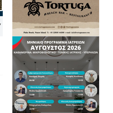
Σύρος: Πρώτη προσέγγιση
Πανναξιακός Α.Ο.Κ.:
ν
του υπερπολυτελούς
Δήλωσε συμμετοχή στο
EXPLORA II – Θετικές
τοπικό πρωτάθλημα – Δεν
προοπτικές για το 2027
θα αγωνιστεί στη Γ’ Εθνική