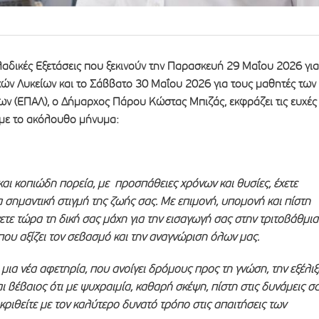
αδικές Εξετάσεις που ξεκινούν την Παρασκευή 29 Μαΐου 2026 για
κών Λυκείων και το Σάββατο 30 Μαΐου 2026 για τους μαθητές των
ων (ΕΠΑΛ), ο Δήμαρχος Πάρου Κώστας Μπιζάς, εκφράζει τις ευχές
, με το ακόλουθο μήνυμα:
αι κοπιώδη πορεία, με προσπάθειες χρόνων και θυσίες, έχετε
ρα σημαντική στιγμή της ζωής σας. Με επιμονή, υπομονή και πίστη
ετε τώρα τη δική σας μάχη για την εισαγωγή σας στην τριτοβάθμια
που αξίζει τον σεβασμό και την αναγνώριση όλων μας.
μια νέα αφετηρία, που ανοίγει δρόμους προς τη γνώση, την εξέλιξ
μαι βέβαιος ότι με ψυχραιμία, καθαρή σκέψη, πίστη στις δυνάμεις σ
κριθείτε με τον καλύτερο δυνατό τρόπο στις απαιτήσεις των