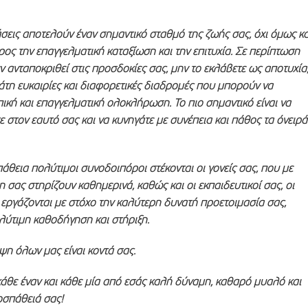
σεις αποτελούν έναν σημαντικό σταθμό της ζωής σας, όχι όμως κα
ος την επαγγελματική καταξίωση και την επιτυχία. Σε περίπτωση
 ανταποκριθεί στις προσδοκίες σας, μην το εκλάβετε ως αποτυχία
άτη ευκαιρίες και διαφορετικές διαδρομές που μπορούν να
κή και επαγγελματική ολοκλήρωση. Το πιο σημαντικό είναι να
ε στον εαυτό σας και να κυνηγάτε με συνέπεια και πάθος τα όνειρά
άθεια πολύτιμοι συνοδοιπόροι στέκονται οι γονείς σας, που με
 σας στηρίζουν καθημερινά, καθώς και οι εκπαιδευτικοί σας, οι
 εργάζονται με στόχο την καλύτερη δυνατή προετοιμασία σας,
ύτιμη καθοδήγηση και στήριξη.
έψη όλων μας είναι κοντά σας.
άθε έναν και κάθε μία από εσάς καλή δύναμη, καθαρό μυαλό και
οσπάθειά σας!