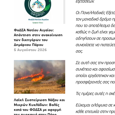
εξετάσεων.
Οι Πανελλαδικές Εξετά
τον μοναδικό δρόμο πρ
που το αποτέλεσμα δεν
ΦοΔΣΑ Νοτίου Αιγαίου:
καθώς η ζωή είναι γεμ
Απάντηση στην ανακοίνωση
οδηγήσουν σε προσωπι
των δικηγόρων του
Δημάρχου Πάρου
συνεχίσετε να πιστεύετ
5 Αυγούστου 2026
σας.
Σε αυτή σας την προσπ
συνέπεια και αφοσίωση
οποίοι εργάστηκαν και
προσφέροντάς σας πολ
Τις ημέρες αυτές η σκ
Λαϊκή Συσπείρωση Νάξου και
Μικρών Κυκλάδων: Βολές
Εύχομαι ολόψυχα σε κ
κατά του ΦΟΔΣΑ με αφορμή
κάθε επιτυχία στην πρ
την πυρκαγιά στην Πάρο