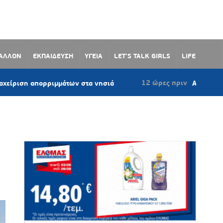
ΒΑΛΛΟΝ
ΕΚΠΑΙΔΕΥΣΗ
ΥΓΕΙΑ
LET’S TALK GIRLS
LIFE
12 ώρες πριν
πορριμμάτων στα νησιά
Αεροδιακομιδές και δ