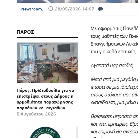
28/05/2026 14:07
Newsroom.
Με αφορμή τις Πανελλ
ΠΑΡΟΣ
τους μαθητές των Γενι
Επαγγελματικών Λυκεί
του για καλή επιτυχία
Αγαπητά μας παιδιά,
Μετά από μια μεγάλη κ
φτάσει σε μια ιδιαίτε
Πάρος: Πρωτοβουλία για να
στους στόχους σας δίν
επιστρέψει στους Δήμους η
αρμοδιότητα παραχώρησης
εκπαίδευση, μια μάχη 
παραλιών και αιγιαλών
5 Αυγούστου 2026
Βρίσκεστε μπροστά σε 
και νέες εμπειρίες. Εί
και επιμονή θα ανταπο