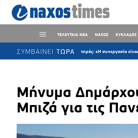
ΤΕΛΕΥΤΑΙΑ ΝΕΑ
ΝΑΞΟΣ
ΚΥΚΛΑΔΕΣ
ΣΥΜΒΑΙΝΕΙ ΤΩΡΑ
Παναγιώτης Κροντηράς: «Η συνεργασία είναι ο μόνος δρό
Μήνυμα Δημάρχο
Μπιζά για τις Παν