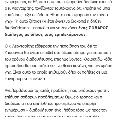
ενημέρωσης σε θέματα που τους αφορούν» δήλωσε σχετικά
ο κ. Λεονταρίτης, τονίζοντας ταυτόχρονα ότι «πρέπει να μπει
επιτέλους τάξη σε όλα τα θέματα που αφορούν την χρήση
γης». Γι’ αυτό ζήτησε (κι έτσι έγινε) να διακοπεί η δήθεν
ένας ΣΟΒΑΡΟΣ
διαβούλευση – παρωδία και να ξεκινήσει
διάλογος με όλους τους εμπλεκόμενους
.
Ο κ. Λεονταρίτης εξέφρασε την πεποίθηση του ότι το
Υπουργείο θα ανταποκριθεί στο δίκαιο αίτημα για παράταση
του χρόνου διαβούλευσης, επισημαίνοντας: «Χαιρετίζω κάθε
πρωτοβουλία που στόχο έχει να θέσει κανόνες για την χρήση
γης. Είναι αυτό το οποίο επιθυμούν όλοι οι πολίτες σε μια
ευνομούμενη κοινωνία.
Αντιλαμβάνομαι τις καλές προθέσεις που υπάρχουν για την
επίλυση σοβαρών προβλημάτων. Όμως ο τρόπος και η
διαδικασία που επιλέχθηκε προκειμένου να υπάρξει
ενημέρωση – διαβούλευση είναι λάθος τόσο ως προς τον
χρόνο όσο και ως προς τον τρόπο που αυτή διεξήχθη.