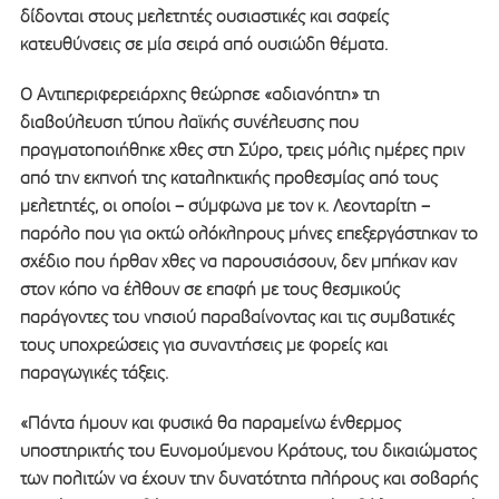
δίδονται στους μελετητές ουσιαστικές και σαφείς
κατευθύνσεις σε μία σειρά από ουσιώδη θέματα.
Ο Αντιπεριφερειάρχης θεώρησε «αδιανόητη» τη
διαβούλευση τύπου λαϊκής συνέλευσης που
πραγματοποιήθηκε χθες στη Σύρο, τρεις μόλις ημέρες πριν
από την εκπνοή της καταληκτικής προθεσμίας από τους
μελετητές, οι οποίοι – σύμφωνα με τον κ. Λεονταρίτη –
παρόλο που για οκτώ ολόκληρους μήνες επεξεργάστηκαν το
σχέδιο που ήρθαν χθες να παρουσιάσουν, δεν μπήκαν καν
στον κόπο να έλθουν σε επαφή με τους θεσμικούς
παράγοντες του νησιού παραβαίνοντας και τις συμβατικές
τους υποχρεώσεις για συναντήσεις με φορείς και
παραγωγικές τάξεις.
«Πάντα ήμουν και φυσικά θα παραμείνω ένθερμος
υποστηρικτής του Ευνομούμενου Κράτους, του δικαιώματος
των πολιτών να έχουν την δυνατότητα πλήρους και σοβαρής