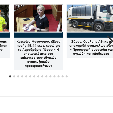
ωσης
Κατερίνα Μονογυιού: «Έργο
Σύρος: Ομαλοποιήθηκε η
μβηση
πνοής 45,44 εκατ. ευρώ για
αποκομιδή ανακυκλώσιμω
ων
το Αεροδρόμιο Πάρου – Η
– Προσωρινή αναστολή για
νησιωτικότητα στο
ογκώδη και κλαδέματα
επίκεντρο των εθνικών
αναπτυξιακών
προτεραιοτήτων»