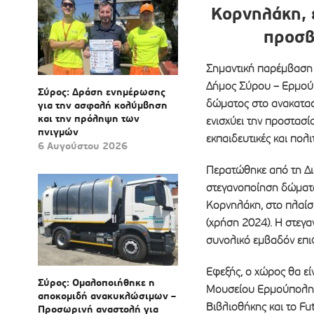
Κορνηλάκη, ε
προσβ
Σημαντική παρέμβαση
Δήμος Σύρου – Ερμούπ
Σύρος: Δράση ενημέρωσης
δώματος στο ανακατασ
για την ασφαλή κολύμβηση
και την πρόληψη των
ενισχύει την προστασία
πνιγμών
εκπαιδευτικές και πολ
6 Αυγούστου 2026
Περατώθηκε από τη Δ
στεγανοποίηση δώματ
Κορνηλάκη, στο πλαίσ
(χρήση 2024). Η στεγ
συνολικό εμβαδόν επι
Εφεξής, ο χώρος θα ε
Σύρος: Ομαλοποιήθηκε η
Μουσείου Ερμούπολης 
αποκομιδή ανακυκλώσιμων –
Βιβλιοθήκης και το Fu
Προσωρινή αναστολή για