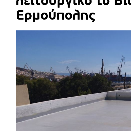
λειτουργικό το Β
Ερμούπολης