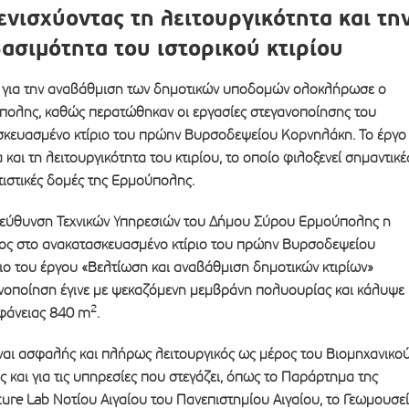
νισχύοντας τη λειτουργικότητα και τη
ασιμότητα του ιστορικού κτιρίου
 για την αναβάθμιση των δημοτικών υποδομών ολοκλήρωσε ο
ολης, καθώς περατώθηκαν οι εργασίες στεγανοποίησης του
κευασμένο κτίριο του πρώην Βυρσοδεψείου Κορνηλάκη. Το έργο
 και τη λειτουργικότητα του κτιρίου, το οποίο φιλοξενεί σημαντικέ
ιτιστικές δομές της Ερμούπολης.
ιεύθυνση Τεχνικών Υπηρεσιών του Δήμου Σύρου Ερμούπολης η
ος στο ανακατασκευασμένο κτίριο του πρώην Βυρσοδεψείου
ιο του έργου «Βελτίωση και αναβάθμιση δημοτικών κτιρίων»
ανοποίηση έγινε με ψεκαζόμενη μεμβράνη πολυουρίας και κάλυψε
2
φάνειας 840 m
.
ίναι ασφαλής και πλήρως λειτουργικός ως μέρος του Βιομηχανικο
και για τις υπηρεσίες που στεγάζει, όπως το Παράρτημα της
ture Lab Νοτίου Αιγαίου του Πανεπιστημίου Αιγαίου, το Γεωμουσε