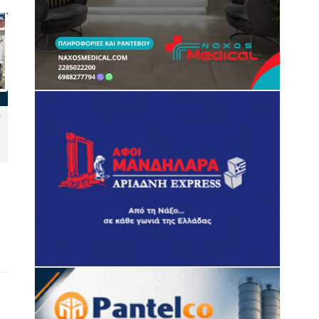
Φεστιβάλ στο Πάρκο 2026:
Σέριφος: Ιστιοφόρο με πέντε
ν
Πάνος Βλάχος και Φωτεινή
αλλοδαπούς έμεινε
Βελεσιώτου στη σκηνή του
ακυβέρνητο λόγω θραύσης
Πάρκου Πάρου
ιστίου