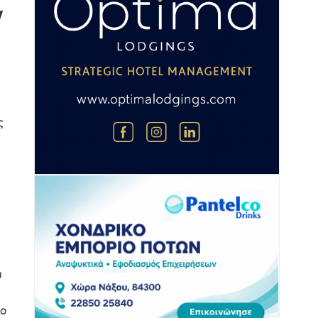
ν
ς
ύ
ίο