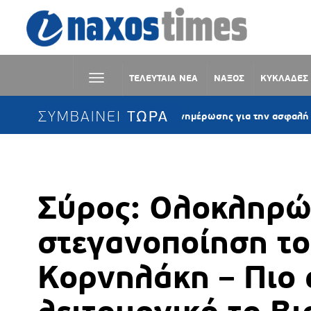
ΤΕΛΕΥΤΑΙΑ ΝΕΑ
ΝΑΞΟΣ
ΚΥΚΛΑΔΕΣ
ΣΥΜΒΑΙΝΕΙ ΤΩΡΑ
Σύρος: Δράση ενημέρωσης για την ασφαλή κολύμβηση 
Σύρος: Ολοκληρώ
στεγανοποίηση το
Κορνηλάκη – Πιο 