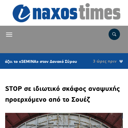
3 ώρες πριν
ει το «SEMINA» στον Δανακό Σύρου
Ψήφισμα 
STOP σε ιδιωτικό σκάφος αναψυχής
προερχόμενο από το Σουέζ