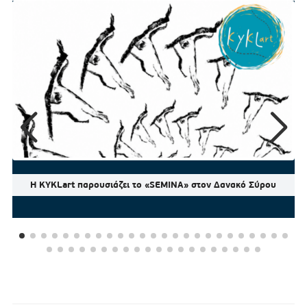
Η KYKLart παρουσιάζει το «SEMINA» στον Δανακό Σύρου