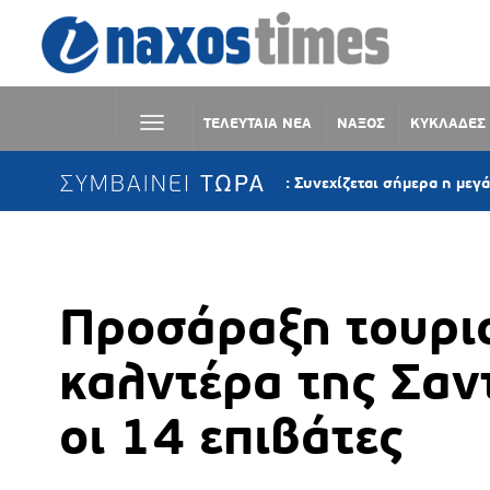
ΤΕΛΕΥΤΑΙΑ ΝΕΑ
ΝΑΞΟΣ
ΚΥΚΛΑΔΕΣ
ΣΥΜΒΑΙΝΕΙ ΤΩΡΑ
NAXOS 3×3 2026: Συνεχίζεται σήμερα η μεγάλη γιορτή το
Προσάραξη τουρι
καλντέρα της Σαν
οι 14 επιβάτες