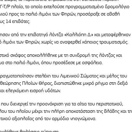
/Γ-Τ/Ρ πλοίο, το οποίο εκτελούσε προγραμματισμένο δρομολόγιο
ηνιού προς το παλιό λιμάνι των Φηρών, προσάραξε σε αβαθή
υς 14 επιβάτες.
ησαν από την επιβατηγό λάντζα «Καλλιόπη Δ.» και μεταφέρθηκαν
ό λιμάνι των Φηρών, χωρίς να αναφερθεί κάποιος τραυματισμός.
ιστικό σκάφος αποκολλήθηκε με τη συνδρομή της λάντζας και
α στο παλιό λιμάνι, όπου προσέδεσε με ασφάλεια.
πραγματοποίησαν στελέχη του Λιμενικού Σώματος και μέλος του
ιθεώρησης Πλοίων Θήρας, διαπιστώθηκε μικρό ρήγμα στη δεξιά
αι ελεγχόμενη εισροή υδάτων.
που διενεργεί την προανάκριση για τα αίτια του περιστατικού,
ου του πλοίου μέχρι την πλήρη αποκατάσταση της βλάβης και τη
τικού αξιοπλοΐας από τον αρμόδιο νηογνώμονα.
ροκλήθηκε θαλάσσια ρύπανση.