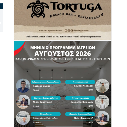
Συνάντηση του Δημάρχου
Σύρος: Το πρόγραμμα
Αμοργού με το προεδρείο
αφίξεων και αναχωρήσεων
α
του Συνδέσμου Αμοργινών
πλοίων στο λιμάνι από 10
έως 16 Αυγούστου 2026