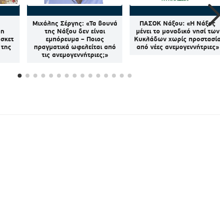
Μιχάλης Σέργης: «Τα βουνά
ΠΑΣΟΚ Νάξου: «Η Νάξος
 η
της Νάξου δεν είναι
μένει το μοναδικό νησί των
άσκετ
εμπόρευμα – Ποιος
Κυκλάδων χωρίς προστασί
 της
πραγματικά ωφελείται από
από νέες ανεμογεννήτριες»
τις ανεμογεννήτριες;»