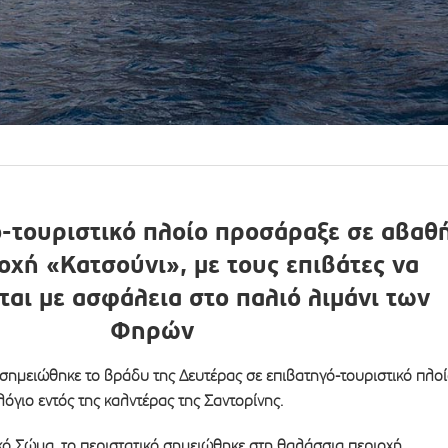
ό-τουριστικό πλοίο προσάραξε σε αβαθ
οχή «Κατσούνι», με τους επιβάτες να
αι με ασφάλεια στο παλιό λιμάνι των
Φηρών
ημειώθηκε το βράδυ της Δευτέρας σε επιβατηγό-τουριστικό πλο
γιο εντός της καλντέρας της Σαντορίνης.
κό Σώμα, το περιστατικό σημειώθηκε στη θαλάσσια περιοχή