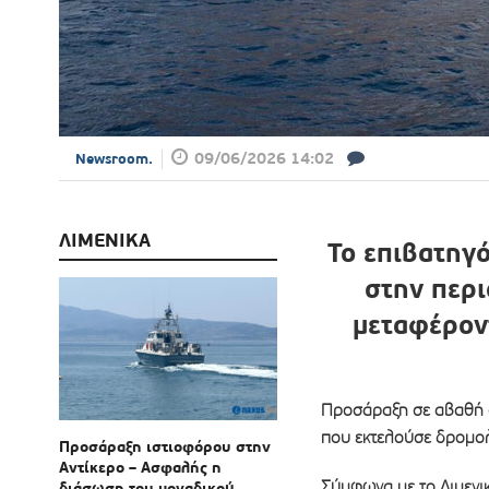
09/06/2026 14:02
Newsroom.
ΛΙΜΕΝΙΚΑ
Το επιβατηγ
στην περι
μεταφέροντ
Προσάραξη σε αβαθή σ
που εκτελούσε δρομολό
Προσάραξη ιστιοφόρου στην
Αντίκερο – Ασφαλής η
Σύμφωνα με το Λιμενι
διάσωση του μοναδικού