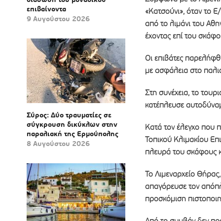
επιβαίνοντα
«Κατσούνι», όταν το Ε
9 Αυγούστου 2026
από το λιμάνι του Αθ
έχοντας επί του σκάφο
Οι επιβάτες παρελήφθ
με ασφάλεια στο παλι
Στη συνέχεια, το τουρ
κατέπλευσε αυτοδύναμ
Σύρος: Δύο τραυματίες σε
σύγκρουση δικύκλων στην
Κατά τον έλεγχο που 
παραλιακή της Ερμούπολης
Τοπικού Κλιμακίου Επ
8 Αυγούστου 2026
πλευρά του σκάφους κ
Το Λιμεναρχείο Θήρας, 
απαγόρευσε τον απόπλ
προσκόμιση πιστοποιη
Από το συμβάν δεν π