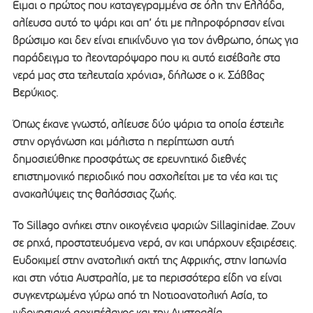
Ειμαι ο πρώτος που καταγεγραμμένα σε όλη την Ελλάδα,
αλίευσα αυτό το ψάρι και απ’ ότι με πληροφόρησαν είναι
βρώσιμο και δεν είναι επικίνδυνο για τον άνθρωπο, όπως για
παράδειγμα το λεονταρόψαρο που κι αυτό εισέβαλε στα
νερά μας στα τελευταία χρόνια», δήλωσε ο κ. Σάββας
Βερύκιος.
Όπως έκανε γνωστό, αλίευσε δύο ψάρια τα οποία έστειλε
στην οργάνωση και μάλιστα η περίπτωση αυτή
δημοσιεύθηκε προσφάτως σε ερευνητικό διεθνές
επιστημονικό περιοδικό που ασχολείται με τα νέα και τις
ανακαλύψεις της θαλάσσιας ζωής.
Το Sillago ανήκει στην οικογένεια ψαριών Sillaginidae. Ζουν
σε ρηχά, προστατευόμενα νερά, αν και υπάρχουν εξαιρέσεις.
Ευδοκιμεί στην ανατολική ακτή της Αφρικής, στην Ιαπωνία
και στη νότια Αυστραλία, με τα περισσότερα είδη να είναι
συγκεντρωμένα γύρω από τη Νοτιοανατολική Ασία, το
ινδονησιακό αρχιπέλαγος και την Αυστραλία.