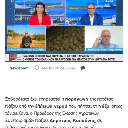
24/08/2024 16:41
Newsroom.
παραγωγή
Σοβαρότατα έχει επηρεαστεί η
της πατάτας
έλλειψη νερού
Νάξο
Νάξου από την
που πλήττει τη
, όπως
τόνισε, ξανά, ο Πρόεδρος της Ένωσης Αγροτικών
Δημήτρης Καπούνης
Συνεταιρισμών Νάξου,
, σε
τηλεοπτική του συνέντευξη (σ.σ. αυτή τη φορά