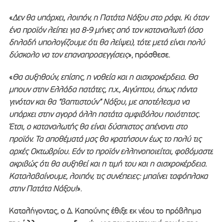
«
Δεν θα υπάρχει, λοιπόν, η Πατάτα Νάξου στο ράφι. Κι όταν
ένα προϊόν λείπει για 8-9 μήνες από τον καταναλωτή (όσο
δηλαδή υπολογίζουμε ότι θα λείψει), τότε μετά είναι πολύ
δύσκολο να τον επαναπροσεγγίσεις
», πρόσθεσε.
«
Θα αυξηθούν, επίσης, η νοθεία και η αισχροκέρδεια. Θα
μπουν στην Ελλάδα πατάτες, π.χ., Αιγύπτου, όπως πάντα
γινόταν και θα “βαπτιστούν” Νάξου, με αποτέλεσμα να
υπάρχει στην αγορά άλλη πατάτα αμφιβόλου ποιότητας.
Έτσι, ο καταναλωτής θα είναι δύσπιστος απέναντι στο
προϊόν. Τα αποθέματά μας θα κρατήσουν έως το πολύ τις
αρχές Οκτωβρίου. Εάν το προϊόν ελληνοποιείται, φοβόμαστε
ακριβώς ότι θα αυξηθεί και η τιμή του και η αισχροκέρδεια.
Καταλαβαίνουμε, λοιπόν, τις συνέπειες: μπαίνει ταφόπλακα
στην Πατάτα Νάξου!
».
Καταλήγοντας, ο Δ. Καπούνης έθιξε εκ νέου το πρόβλημα