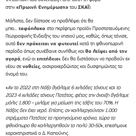
«Πρωινή Ενημέρωση»
ΣΚΑΪ
στην
του
).
Μάλιστα, δεν δίστασε να προβλέψει ότι θα
ταφόπλακα
μπει…
στο περίφημο προϊόν Προστατευόμενης
Γεωγραφικής Ένδειξης του νησιού μας, καθώς, όπως τόνισε,
δεν πρόκειται να φυτευτεί
αυτό
κατά τη φθινοπωρινή
θα λείψει από την
περίοδο όπως συνέβαινε συνήθως και
αγορά
επιτήδειοι
, ενώ οι
δεν θα διστάσουν να προβούν εκ
νοθείες
νέου σε
, αισχροκερδώντας και δυσφημώντας το
όνομά του.
«
Αν το 2022 στη Νάξο βγάλαμε 6 χιλιάδες τόνους και το
2023 4 χιλιάδες τόνους Πατάτας, φέτος την άνοιξη βγάλαμε
μόλις 1.800 – μιλάμε για μείωση της τάξης του 70%. Η
Νάξος δεν έχει νερό. Επίσης, αν καλλιεργούνταν 1.000
στρέμματα Πατάτας τα προηγούμενα χρόνια, τώρα το
φθινόπωρο θα καλλιεργηθούν το πολύ 30-50
», επεσήμανε
χαρακτηριστικά ο Δ. Καπούνης.