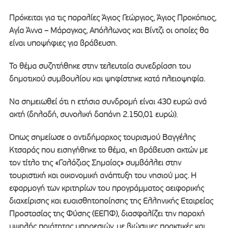
Πρόκειται για τις παραλίες Άγιος Γεώργιος, Άγιος Προκόπιος,
Αγία Άννα – Μάραγκας, Απόλλωνας και Βίντζι οι οποίες θα
είναι υποψήφιες για βράβευση.
Το θέμα συζητήθηκε στην τελευταία συνεδρίαση του
δημοτικού συμβουλίου και ψηφίστηκε κατά πλειοψηφία.
Να σημειωθεί ότι η ετήσια συνδρομή είναι 430 ευρώ ανά
ακτή (δηλαδή, συνολική δαπάνη 2.150,01 ευρώ).
Όπως σημείωσε ο αντιδήμαρχος τουρισμού Βαγγέλης
Κτσαράς που εισηγήθηκε το θέμα, «η βράβευση ακτών με
τον τίτλο της «Γαλάζιας Σημαίας» συμβάλλει στην
τουριστική και οικονομική ανάπτυξη του νησιού μας. Η
εφαρμογή των κριτηρίων του προγράμματος αειφορικής
διαχείρισης και ευαισθητοποίησης της Ελληνικής Εταιρείας
Προστασίας της Φύσης (ΕΕΠΦ), διασφαλίζει την παροχή
υψηλής ποιότητας υπηρεσιών, με βιώσιμες πρακτικές και