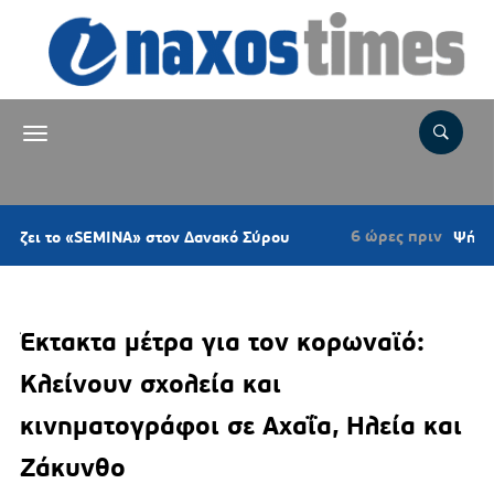
6 ώρες πριν
 «SEMINA» στον Δανακό Σύρου
Ψήφισμα του Κ
Έκτακτα μέτρα για τον κορωναϊό:
Κλείνουν σχολεία και
κινηματογράφοι σε Αχαΐα, Ηλεία και
Ζάκυνθο