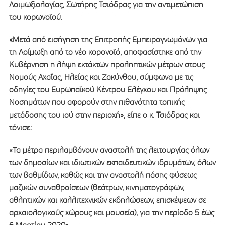
Λοιμωξιολογίας, Σωτήρης Τσιόδρας για την αντιμετώπιση
του κορωνοϊού.
«Μετά από εισήγηση της Επιτροπής Εμπειρογνωμόνων για
τη Λοίμωξη από το νέο κορονοϊό, αποφασίστηκε από την
Κυβέρνηση η λήψη εκτάκτων προληπτικών μέτρων στους
Νομούς Αχαΐας, Ηλείας και Ζακύνθου, σύμφωνα με τις
οδηγίες του Ευρωπαϊκού Κέντρου Ελέγχου και Πρόληψης
Νοσημάτων που αφορούν στην πιθανότητα τοπικής
μετάδοσης του ιού στην περιοχή», είπε ο κ. Τσιόδρας και
τόνισε:
«Τα μέτρα περιλαμβάνουν αναστολή της λειτουργίας όλων
των δημοσίων και ιδιωτικών εκπαιδευτικών ιδρυμάτων, όλων
των βαθμίδων, καθώς και την αναστολή πάσης φύσεως
μαζικών συναθροίσεων (θεάτρων, κινηματογράφων,
αθλητικών και καλλιτεχνικών εκδηλώσεων, επισκέψεων σε
αρχαιολογικούς χώρους και μουσεία), για την περίοδο 5 έως