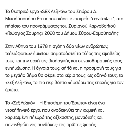
Το θεατρικό έργο «SEX Λεξικόν» του Σπύρου Δ.
Μιχαλόπουλου θα παρουσιάσει η εταιρεία “create4art”, στο
πλαίσιο του προγράμματος του Συριανού Καρναβαλιού
«Γεώργιος Σουρής» 2020 του Δήμου Σύρου-Ερμούπολης.
Στην Αθήνα του 1978 η αγάπη δύο νέων ανθρώπων,
τελειόφοιτων λυκείου, σηματοδοτεί το τέλος της εφηβείας
τους και την αρχή της βιολογικής και συναισθηματικής τους
ενηλικίωσης. Η άγνοιά τους, αλλά και η προσμονή τους για
το μεγάλο βήμα θα φέρει στα χέρια τους, ως οδηγό τους, το
«Σεξ Λεξικόν», το πιο περιβόητο «λυσάρι» της εποχής για τον
έρωτα.
Το «Σεξ Λεξικόν – Η Επιστήμη του Έρωτα» είναι ένα
νεοελληνικό έργο, που αναδεικνύει την κωμική και
χαριτωμένη πλευρά της αξέχαστης, μοναδικής και
πανανθρώπινης συνθήκης: της πρώτης φοράς.