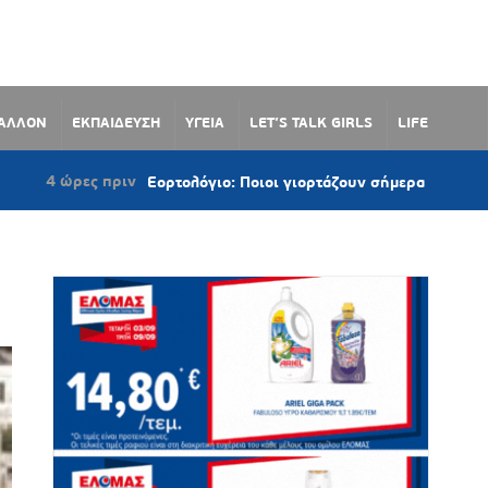
ΒΑΛΛΟΝ
ΕΚΠΑΙΔΕΥΣΗ
ΥΓΕΙΑ
LET’S TALK GIRLS
LIFE
ν
Εορτολόγιο: Ποιοι γιορτάζουν σήμερα 7 Αυγούστου 2026