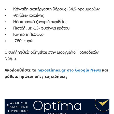
• Κάνναβη ακατέργαστη βάρους -34,6- γραμμαρίων
• «Φιξάκι» κοκαΐνης
• Ηλεκτρονική ζυγαριά ακριβείας
• Πιστόλι με -13- φυσίγγια κρότου
• Κινητό τηλέφωνο
• -760- ευρώ
Ο συλληφθείς οδηγείται στην Εισαγγελία Πρωτοδικών
Νάξου.
Ακολουθήστε το
naxostimes.gr στο Google News
και
μάθετε πρώτοι όλες τις ειδήσεις