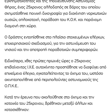
Εγκληματικότητας και της Υποδιεύθυνσης Αστυνομίας
Θήρας, ένας 25χρονος αλλοδαπός σε βάρος του οποίου
σχηματίσθηκε ποινική δικογραφία για διακίνηση ναρκωτικών
ουσιών, οπλοκατοχή, παράβαση του Κ.Ο.Κ. και παράνομη
διαμονή στη χώρα.
Ο δράστης εντοπίσθηκε στο πλαίσιο στοχευμένων ελέγχων,
επιχειρησιακού σχεδιασμού, για την αστυνόμευση του
νησιού και την αποτροπή παραβατικών συμπεριφορών.
Ειδικότερα, χθες πρώτες πρωινές ώρες ο 25χρονος
επιβαίνοντας Ι.Χ.Ε. αυτοκίνητο προσπάθησε να διαφύγει από
επικείμενο έλεγχο, εγκαταλείποντας το όχημα του, ωστόσο
ακινητοποιήθηκε από περιπολούντες αστυνομικούς της
Ο.Π.Κ.Ε..
Κατά την έρευνα που ακολούθησε στο όχημα και την
κατοικία του 25χρονου, βρέθηκαν μεταξύ άλλων και
κατασχέθηκαν: