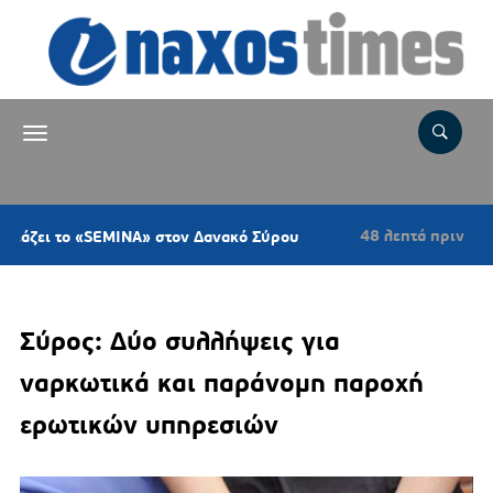
48 λεπτά πριν
ο «SEMINA» στον Δανακό Σύρου
Ψήφισμα το
Σύρος: Δύο συλλήψεις για
ναρκωτικά και παράνομη παροχή
ερωτικών υπηρεσιών