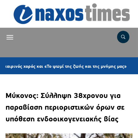
6 ώρ
ός χορός και «Το ψωμί της ζωής και της μνήμης μας»
Μύκονος: Σύλληψη 38χρονου για
παραβίαση περιοριστικών όρων σε
υπόθεση ενδοοικογενειακής βίας