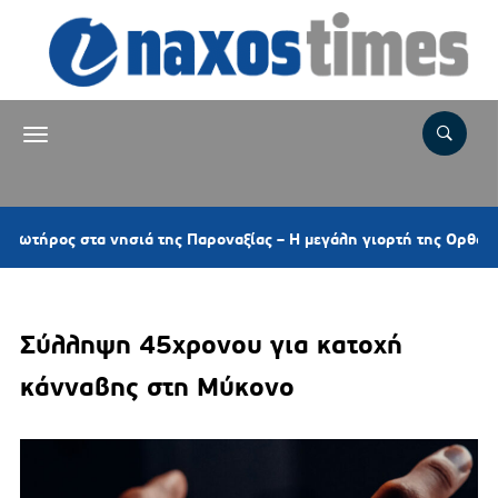
τα νησιά της Παροναξίας – Η μεγάλη γιορτή της Ορθοδοξίας και τ
Σύλληψη 45χρονου για κατοχή
κάνναβης στη Μύκονο