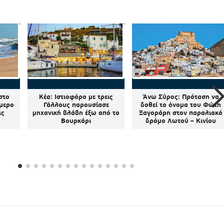
στο
Κέα: Ιστιοφόρο με τρεις
Άνω Σύρος: Πρόταση να
ήμερο
Γάλλους παρουσίασε
δοθεί το όνομα του Φώτη
ις
μηχανική βλάβη έξω από το
Ξαγοράρη στον παραλιακό
Βουρκάρι
δρόμο Λωτού – Κινίου