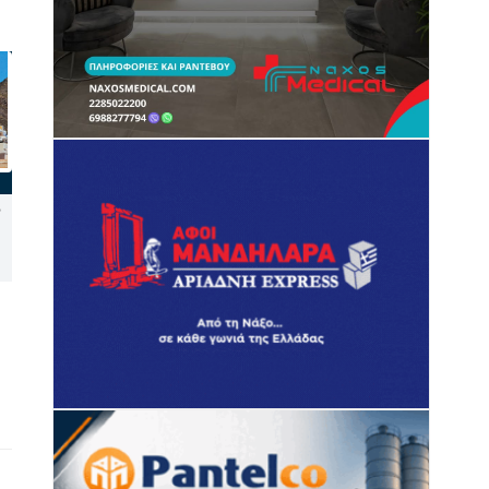
Η Κινηματογραφική Λέσχη
Νάξος: Καταγγελία στον
Νάξου συνεχίζει το
Συνήγορο του Πολίτη για
αφιέρωμα στον νορβηγικό
την έλλειψη διαγράμμισης
κινηματογράφο με το «Μια
στον δρόμο Τρίποδες –
ευτυχισμένη μέρα»
Μικρή Βίγλα