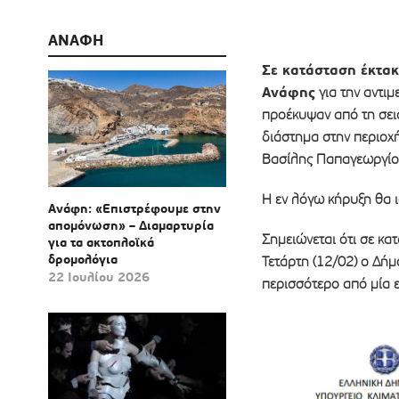
ΑΝΑΦΗ
Σε κατάσταση έκτα
Ανάφης
για την αντιμ
προέκυψαν από τη σει
διάστημα στην περιοχ
Βασίλης Παπαγεωργίο
Η εν λόγω κήρυξη θα ισ
Ανάφη: «Επιστρέφουμε στην
απομόνωση» – Διαμαρτυρία
Σημειώνεται ότι σε κα
για τα ακτοπλοϊκά
δρομολόγια
Τετάρτη (12/02) ο Δήμ
22 Ιουλίου 2026
περισσότερο από μία 