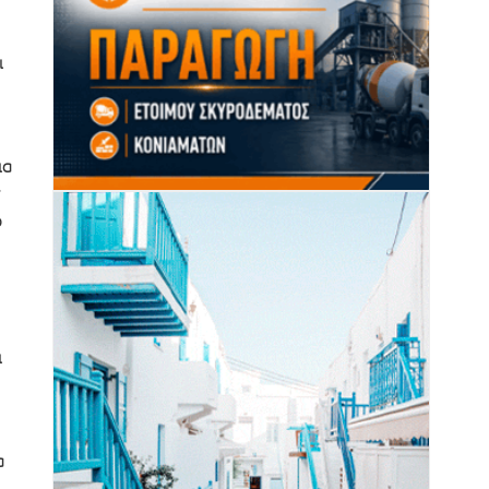
ι
ια
ο
ι
α