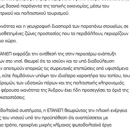
ς βασικό παράγοντα της τοπικής οικονομίας, μέσω του
ρικού και πολιτιστικού τουρισμού.
υκνότητα και η γεωγραφική διασπορά των παραπάνω στοιχείων, σε
μοθετημένες ζώνες προστασίας που τα περιβάλλουν, περιορίζουν
μο χώρο.
ΤΑΝΕΠ εκφράζει την αντίθεσή της στην περαιτέρω ανάπτυξη
ν στο νησί. Θεωρεί ότι το ισχύον και το υπό διαβούλευση
εν αποτιμούν επαρκώς τις σωρευτικές επιπτώσεις από υφιστάμενα
, ούτε λαμβάνουν υπόψη τον ιδιαίτερο χαρακτήρα του τοπίου, του
δρομών, των υδατικών πόρων και της πολιτιστικής κληρονομιάς.
 φέρουσα ικανότητα της Άνδρου έχει ήδη προσεγγίσει τα όριά της
γκαταστάσεις.
βολταϊκά συστήματα, η ΕΤΑΝΕΠ θεωρώντας την ηλιακή ενέργεια
ς του νησιού υπό την προϋπόθεση ότι αναπτύσσεται με
ιο τρόπο, προκρίνει μικρής κλίμακας φωτοβολταϊκά έργα