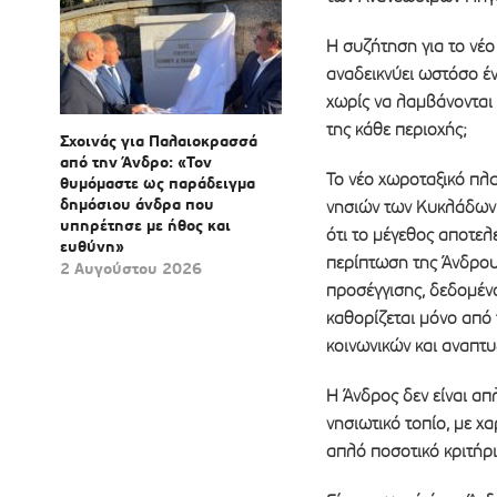
Η συζήτηση για το νέ
αναδεικνύει ωστόσο έ
χωρίς να λαμβάνονται 
της κάθε περιοχής;
Σχοινάς για Παλαιοκρασσά
από την Άνδρο: «Τον
Το νέο χωροταξικό πλ
θυμόμαστε ως παράδειγμα
δημόσιου άνδρα που
νησιών των Κυκλάδων 
υπηρέτησε με ήθος και
ότι το μέγεθος αποτελ
ευθύνη»
περίπτωση της Άνδρου
2 Αυγούστου 2026
προσέγγισης, δεδομένο
καθορίζεται μόνο από 
κοινωνικών και αναπτυ
Η Άνδρος δεν είναι απ
νησιωτικό τοπίο, με χ
απλό ποσοτικό κριτήρι