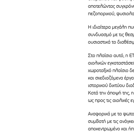
αποτελώντας συγχρόνω
πεζοπορικού, φυσιολατ
Η ιδιαίτερα μεγάλη π
συνδυασμό με τις θεσ
ουσιαστικά το διαθέσι
Στο πλαίσιο αυτό, η Ε
αιολικών εγκαταστάσεω
χωροταξικό πλαίσιο δ
και σχεδιαζόμενα έργα
ιστορικού δικτύου δια
Κατά την άποψή της, η
ως προς τις αιολικές ε
Αναφορικά με τα φωτο
συμβατή με τις ανάγκε
αποκεντρωμένο και ήπ