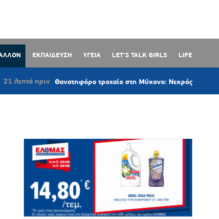
ΒΑΛΛΟΝ
ΕΚΠΑΙΔΕΥΣΗ
ΥΓΕΙΑ
LET’S TALK GIRLS
LIFE
ιν
Θανατηφόρο τροχαίο στη Μύκονο: Νεκρός 42χρονος οδηγός μο