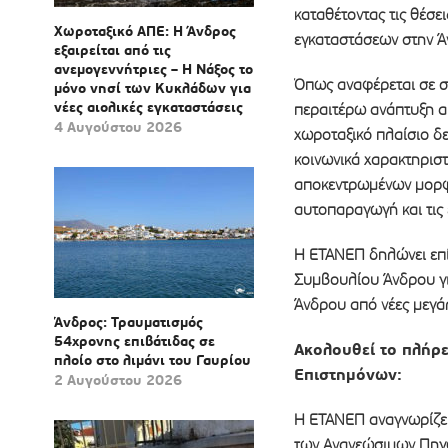
καταθέτοντας τις θέσε
Χωροταξικό ΑΠΕ: Η Άνδρος
εγκαταστάσεων στην Ά
εξαιρείται από τις
ανεμογεννήτριες – Η Νάξος το
Όπως αναφέρεται σε σχ
μόνο νησί των Κυκλάδων για
νέες αιολικές εγκαταστάσεις
περαιτέρω ανάπτυξη αι
4 Αυγούστου 2026
χωροταξικό πλαίσιο δε
κοινωνικά χαρακτηριστ
αποκεντρωμένων μορφώ
αυτοπαραγωγή και τις 
Η ΕΤΑΝΕΠ δηλώνει επί
Συμβουλίου Άνδρου για
Άνδρου από νέες μεγάλ
Άνδρος: Τραυματισμός
54χρονης επιβάτιδας σε
Ακολουθεί το πλήρε
πλοίο στο λιμάνι του Γαυρίου
Επιστημόνων:
2 Αυγούστου 2026
Η ΕΤΑΝΕΠ αναγνωρίζει 
των Ανανεώσιμων Πηγώ