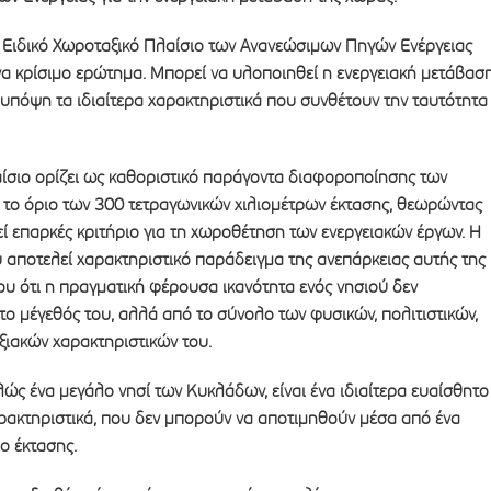
ο Ειδικό Χωροταξικό Πλαίσιο των Ανανεώσιμων Πηγών Ενέργειας
να κρίσιμο ερώτημα. Μπορεί να υλοποιηθεί η ενεργειακή μετάβασ
υπόψη τα ιδιαίτερα χαρακτηριστικά που συνθέτουν την ταυτότητα
αίσιο ορίζει ως καθοριστικό παράγοντα διαφοροποίησης των
το όριο των 300 τετραγωνικών χιλιομέτρων έκτασης, θεωρώντας
εί επαρκές κριτήριο για τη χωροθέτηση των ενεργειακών έργων. Η
 αποτελεί χαρακτηριστικό παράδειγμα της ανεπάρκειας αυτής της
υ ότι η πραγματική φέρουσα ικανότητα ενός νησιού δεν
το μέγεθός του, αλλά από το σύνολο των φυσικών, πολιτιστικών,
ξιακών χαρακτηριστικών του.
λώς ένα μεγάλο νησί των Κυκλάδων, είναι ένα ιδιαίτερα ευαίσθητο
αρακτηριστικά, που δεν μπορούν να αποτιμηθούν μέσα από ένα
ο έκτασης.