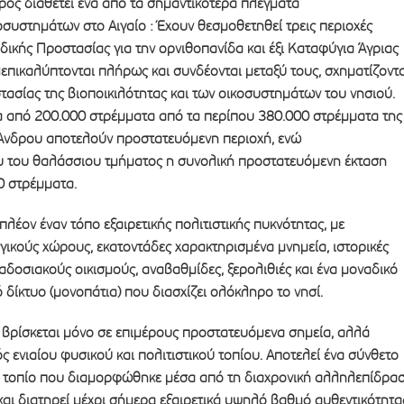
δρος διαθέτει ένα από τα σημαντικότερα πλέγματα
συστημάτων στο Αιγαίο : Έχουν θεσμοθετηθεί τρεις περιοχές
δικής Προστασίας για την ορνιθοπανίδα και έξι Καταφύγια Άγριας
επικαλύπτονται πλήρως και συνδέονται μεταξύ τους, σχηματίζοντ
στασίας της βιοποικιλότητας και των οικοσυστημάτων του νησιού.
α από 200.000 στρέμματα από τα περίπου 380.000 στρέμματα της
 Άνδρου αποτελούν προστατευόμενη περιοχή, ενώ
 του θαλάσσιου τμήματος η συνολική προστατευόμενη έκταση
0 στρέμματα.
πλέον έναν τόπο εξαιρετικής πολιτιστικής πυκνότητας, με
ικούς χώρους, εκατοντάδες χαρακτηρισμένα μνημεία, ιστορικές
αδοσιακούς οικισμούς, αναβαθμίδες, ξερολιθιές και ένα μοναδικό
 δίκτυο (μονοπάτια) που διασχίζει ολόκληρο το νησί.
 βρίσκεται μόνο σε επιμέρους προστατευόμενα σημεία, αλλά
ς ενιαίου φυσικού και πολιτιστικού τοπίου. Αποτελεί ένα σύνθετο
κό τοπίο που διαμορφώθηκε μέσα από τη διαχρονική αλληλεπίδρα
αι διατηρεί μέχρι σήμερα εξαιρετικά υψηλό βαθμό αυθεντικότητα