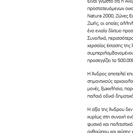
Είναι γνωστό ότι η Άν
προστατευόμενων οικο
Natura 2000, Ζώνες Ει
Ζωής, οι οποίες αλληλ
ένα ενιαίο δίκτυο προ
Συνολικά, περισσότερ
χερσαίας έκτασης της
συμπεριλαμβανομένου
προσεγγίζει τα 500.00
Η Άνδρος αποτελεί επι
σημαντικούς αρχαιολογ
μονές, ξωκκλήσια, παρ
παλαιό οδικό δημοτικό
Η αξία της Άνδρου δεν
κυρίως στη συνοχή ενό
φυσικό και πολιτιστι
ανθρώπου και φύσης κ