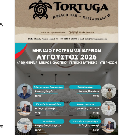
ας
ση
ς,