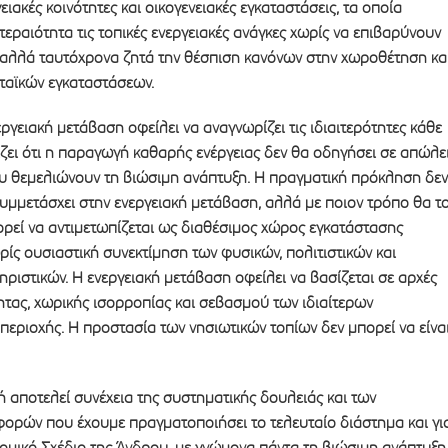
ιακές κοινότητες και οικογενειακές εγκαταστάσεις, τα οποία
εραιότητα τις τοπικές ενεργειακές ανάγκες χωρίς να επιβαρύνουν
 αλλά ταυτόχρονα ζητά την θέσπιση κανόνων στην χωροθέτηση κα
αϊκών εγκαταστάσεων.
ργειακή μετάβαση οφείλει να αναγνωρίζει τις ιδιαιτερότητες κάθε
ζει ότι η παραγωγή καθαρής ενέργειας δεν θα οδηγήσει σε απώλε
υ θεμελιώνουν τη βιώσιμη ανάπτυξη. Η πραγματική πρόκληση δεν
συμμετάσχει στην ενεργειακή μετάβαση, αλλά με ποιον τρόπο θα τ
πορεί να αντιμετωπίζεται ως διαθέσιμος χώρος εγκατάστασης
ρίς ουσιαστική συνεκτίμηση των φυσικών, πολιτιστικών και
ηριστικών. Η ενεργειακή μετάβαση οφείλει να βασίζεται σε αρχές
ητας, χωρικής ισορροπίας και σεβασμού των ιδιαίτερων
περιοχής. Η προστασία των νησιωτικών τοπίων δεν μπορεί να είνα
 αποτελεί συνέχεια της συστηματικής δουλειάς και των
φορών που έχουμε πραγματοποιήσει το τελευταίο διάστημα και γι
ομικό Σχέδιο της Άνδρου, με γνώμονα πάντα τη βιώσιμη ανάπτυξη