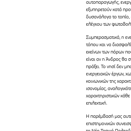
αυτοπαραγωγής, ενεργε
εξυπηρετούν κατά προτ
δυσανάλογα το τοπίο,
ελέγχου των φωτοβολτ
Συμπερασματικά, η ενε
τόπου και να διασφαλί
εκείνων των πόρων πο
είναι αν η Άνδρος θα 
πράξει. Το νησί δεν μ
ενεργειακών έργων, χω
κοινωνικών της χαρακτ
ισονομίας, αναλογικότ
χαρακτηριστικών κάθε 
επιλεκτική.
Η παρέμβασή μας αυτή
επιστημονικών συνεισ
το Νέο Τοπικό Πολεοδ