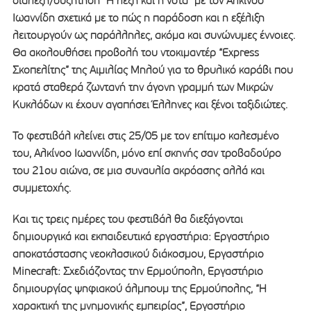
διάλεξη/συζήτηση “Η λέξη και η νότα” με τον Αλκίνοο
Ιωαννίδη σχετικά με το πώς η παράδοση και η εξέλιξη
λειτουργούν ως παράλληλες, ακόμα και συνώνυμες έννοιες.
Θα ακολουθήσει προβολή του ντοκιμαντέρ “Express
Σκοπελίτης” της Αιμιλίας Μηλού για το θρυλικό καράβι που
κρατά σταθερά ζωντανή την άγονη γραμμή των Μικρών
Κυκλάδων κι έχουν αγαπήσει Έλληνες και ξένοι ταξιδιώτες.
Το φεστιβάλ κλείνει στις 25/05 με τον επίτιμο καλεσμένο
του, Αλκίνοο Ιωαννίδη, μόνο επί σκηνής σαν τροβαδούρο
του 21ου αιώνα, σε μια συναυλία ακρόασης αλλά και
συμμετοχής.
Και τις τρεις ημέρες του φεστιβάλ θα διεξάγονται
δημιουργικά και εκπαιδευτικά εργαστήρια: Εργαστήριο
αποκατάστασης νεοκλασικού διάκοσμου, Εργαστήριο
Minecraft: Σχεδιάζοντας την Ερμούπολη, Εργαστήριο
δημιουργίας ψηφιακού άλμπουμ της Ερμούπολης, “Η
χαρακτική της μνημονικής εμπειρίας”, Εργαστήριο