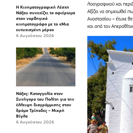
λαογραφικού και περι
Η Κινηματογραφική Λέσχη
Αξίζει να σημειωθεί π
Νάξου συνεχίζει το αφιέρωμα
στον νορβηγικό
Αναστασίου – έτυχε θ
κινηματογράφο με το «Μια
και από τον Απεραθίτι
ευτυχισμένη μέρα»
6 Αυγούστου 2026
Νάξος: Καταγγελία στον
Συνήγορο του Πολίτη για την
έλλειψη διαγράμμισης στον
δρόμο Τρίποδες – Μικρή
Βίγλα
6 Αυγούστου 2026