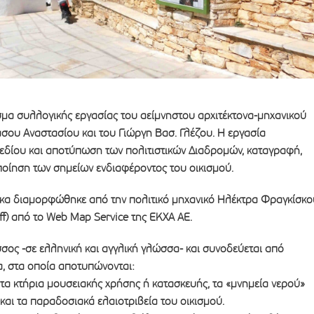
σμα συλλογικής εργασίας του αείμνηστου αρχιτέκτονα-μηχανικού
σου Αναστασίου και του Γιώργη Βασ. Γλέζου. Η εργασία
εδίου και αποτύπωση των πολιτιστικών Διαδρομών, καταγραφή,
ποίηση των σηµείων ενδιαφέροντος του οικισμού.
κα διαμορφώθηκε από την πολιτικό μηχανικό Ηλέκτρα Φραγκίσκο
iff) από το Web Map Service της ΕΚΧΑ ΑΕ.
σσος -σε ελληνική και αγγλική γλώσσα- και συνοδεύεται από
, στα οποία αποτυπώνονται:
, τα κτήρια µουσειακής χρήσης ή κατασκευής, τα «μνημεία νερού»
 και τα παραδοσιακά ελαιοτριβεία του οικισμού.