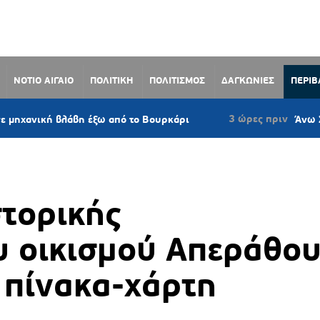
ΝΟΤΙΟ ΑΙΓΑΙΟ
ΠΟΛΙΤΙΚΗ
ΠΟΛΙΤΙΣΜΟΣ
ΔΑΓΚΩΝΙΕΣ
ΠΕΡΙ
3 ώρες πριν
λάβη έξω από το Βουρκάρι
Άνω Σύρος: Πρότασ
τορικής
υ οικισμού Απεράθο
 πίνακα-χάρτη