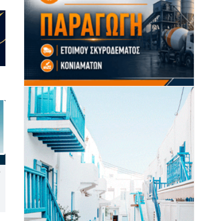
Νάξος: Καταγγελία στον
Δεύτερη παρέμβαση του ΣτΕ
Συνήγορο του Πολίτη για
για τις οικοδομικές άδειες
την έλλειψη διαγράμμισης
στη Σίφνο
στον δρόμο Τρίποδες –
Μικρή Βίγλα