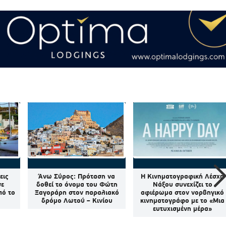
εις
Άνω Σύρος: Πρόταση να
Η Κινηματογραφική Λέσχη
σε
δοθεί το όνομα του Φώτη
Νάξου συνεχίζει το
πό το
Ξαγοράρη στον παραλιακό
αφιέρωμα στον νορβηγικό
δρόμο Λωτού – Κινίου
κινηματογράφο με το «Μια
ευτυχισμένη μέρα»