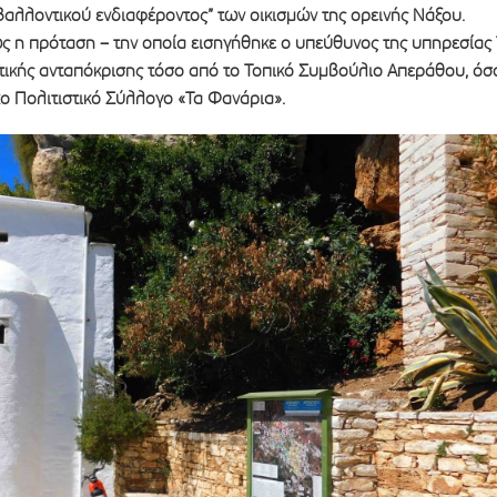
βαλλοντικού ενδιαφέροντος” των οικισμών της ορεινής Νάξου.
ως η πρόταση – την οποία εισηγήθηκε ο υπεύθυνος της υπηρεσίας 
ετικής ανταπόκρισης τόσο από το Τοπικό Συμβούλιο Απεράθου, όσ
κο Πολιτιστικό Σύλλογο «Τα Φανάρια».