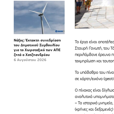
Νάξος: Έκτακτη συνεδρίαση
Το έργο είναι αποτέλε
του Δημοτικού Συμβουλίου
Σταυρή Γανωτή, του Τά
για το Χωροταξικό των ΑΠΕ
περιλάμβανε έρευνα π
ζητά ο Χατζηανδρέου
6 Αυγούστου 2026
τεκμηρίωση και ταυτο
Το υπόβαθρο του πίνα
σε χάρτη/εικόνα (geot
Ο πίνακας είναι δίγλω
αναλυτικά υπομνήματα
– Τα ιστορικά μνημεία
(κρήνες και δεξαμενές)