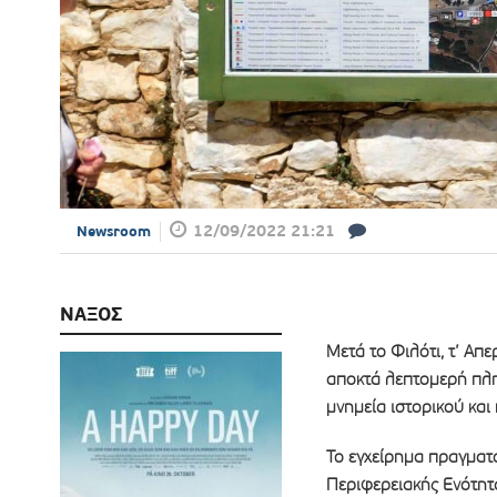
12/09/2022 21:21
Newsroom
ΝΑΞΟΣ
Μετά το Φιλότι, τ’ Απ
αποκτά λεπτομερή πλη
μνημεία ιστορικού και
Το εγχείρημα πραγματ
Περιφερειακής Ενότητ