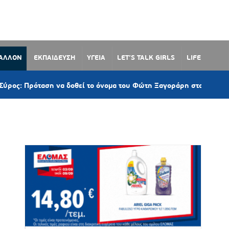
ΒΑΛΛΟΝ
ΕΚΠΑΙΔΕΥΣΗ
ΥΓΕΙΑ
LET’S TALK GIRLS
LIFE
η να δοθεί το όνομα του Φώτη Ξαγοράρη στον παραλιακό δρόμο Λω
υ