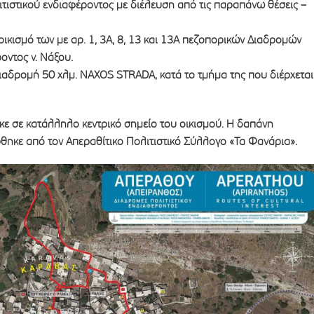
ιτιστικού ενδιαφέροντος με διέλευση από τις παραπάνω θέσεις –
οικισμό των με αρ. 1, 3Α, 8, 13 και 13Α πεζοπορικών Διαδρομών
οντος ν. Νάξου.
ιαδρομή 50 χλμ. NAXOS STRADA, κατά το τμήμα της που διέρχεται
κε σε κατάλληλο κεντρικό σημείο του οικισμού. Η δαπάνη
ηκε από τον Απεραθίτικο Πολιτιστικό Σύλλογο «Τα Φανάρια».