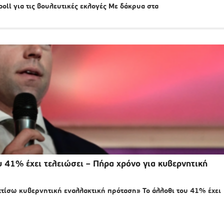
oll για τις βουλευτικές εκλογές Με δάκρυα στα
 41% έχει τελειώσει – Πήρα χρόνο για κυβερνητική
 χτίσω κυβερνητική εναλλακτική πρόταση» Το άλλοθι του 41% έχει