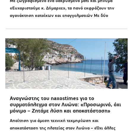
Με ζωγραφισμένο ένα δακρυσμένο μάτι και μήνυμα
«Ευχαριστούμε κ. Δήμαρχε», τα πανό εκφράζουν την
αγανάκτηση κατοίκων και επαγγελματιών Με δύο
Αναγνώστης του naxostimes για το
συρματόπλεγμα στον Λυώνα: «Προσωρινό, όχι
μόνιμο – Ζητάμε λύση και αποκατάσταση»
Απαίτηση για άμεση τεχνική τεκμηρίωση και
αποκατάσταση της πλατείας στον Λυώνα – «Όχι άλλες