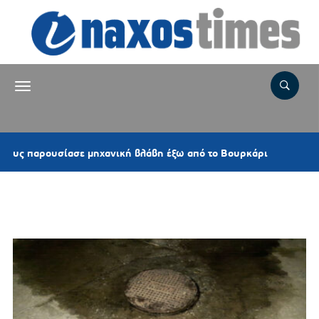
18 λεπτά πριν
 μηχανική βλάβη έξω από το Βουρκάρι
Άνω Σ
Ετικέτα:
ΛΥΩΝΑΣ