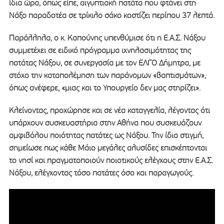
ίδια ώρα, όπως είπε, αιγυπτιακή πατάτα που φτάνει στη
Νάξο παραδοτέα σε τρίκιλο σάκο κοστίζει περίπου 37 λεπτά.
Παράλληλα, ο κ. Καπούνης υπενθύμισε ότι η Ε.Α.Σ. Νάξου
συμμετέχει σε ειδικό πρόγραμμα ιχνηλασιμότητας της
πατάτας Νάξου, σε συνεργασία με τον ΕΛΓΟ Δήμητρα, με
στόχο την καταπολέμηση των παράνομων «βαπτισμάτων»,
όπως ανέφερε, «μιας και το Υπουργείο δεν μας στηρίζει».
Κλείνοντας, προχώρησε και σε νέα καταγγελία, λέγοντας ότι
υπάρχουν συσκευαστήρια στην Αθήνα που συσκευάζουν
αμφιβόλου ποιότητας πατάτες ως Νάξου. Την ίδια στιγμή,
σημείωσε πως κάθε Μάιο μεγάλες αλυσίδες επισκέπτονται
το νησί και πραγματοποιούν ποιοτικούς ελέγχους στην Ε.Α.Σ.
Νάξου, ελέγχοντας τόσο πατάτες όσο και παραγωγούς.