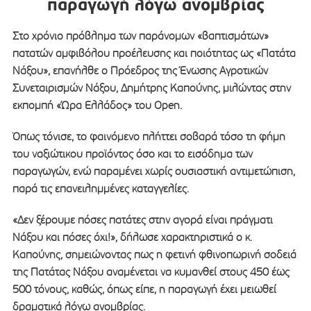
παραγωγή λόγω ανομβρίας
Στο χρόνιο πρόβλημα των παράνομων «βαπτισμάτων»
πατατών αμφιβόλου προέλευσης και ποιότητας ως «Πατάτα
Νάξου», επανήλθε ο Πρόεδρος της Ένωσης Αγροτικών
Συνεταιρισμών Νάξου, Δημήτρης Καπούνης, μιλώντας στην
εκπομπή «Ώρα Ελλάδος» του Open.
Όπως τόνισε, το φαινόμενο πλήττει σοβαρά τόσο τη φήμη
του ναξιώτικου προϊόντος όσο και το εισόδημα των
παραγωγών, ενώ παραμένει χωρίς ουσιαστική αντιμετώπιση,
παρά τις επανειλημμένες καταγγελίες.
«Δεν ξέρουμε πόσες πατάτες στην αγορά είναι πράγματι
Νάξου και πόσες όχι!», δήλωσε χαρακτηριστικά ο κ.
Καπούνης, σημειώνοντας πως η φετινή φθινοπωρινή σοδειά
της Πατάτας Νάξου αναμένεται να κυμανθεί στους 450 έως
500 τόνους, καθώς, όπως είπε, η παραγωγή έχει μειωθεί
δραματικά λόγω ανομβρίας.